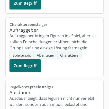
Zum Begriff
Charaktere
einsteiger
Auftraggeber
Auftraggeber bringen Figuren ins Spiel, aber sie
sollten Entscheidungen eröffnen, nicht die
Gruppe auf eine einzige Lösung festnageln.
Spielpraxis
Abenteuer
Charaktere
Zum Begriff
Regelkonzepte
einsteiger
Ausdauer
Ausdauer zeigt, dass Figuren nicht nur verletzt
werden, sondern auch müde, belastet und