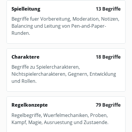
Spielleitung
13 Begriffe
Begriffe fuer Vorbereitung, Moderation, Notizen,
Balancing und Leitung von Pen-and-Paper-
Runden.
Charaktere
18 Begriffe
Begriffe zu Spielercharakteren,
Nichtspielercharakteren, Gegnern, Entwicklung
und Rollen.
Regelkonzepte
79 Begriffe
Regelbegriffe, Wuerfelmechaniken, Proben,
Kampf, Magie, Ausruestung und Zustaende.