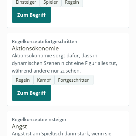
Gruppenklima
(1)
Einsteiger
Spieler
Regeln
Session Zero
(1)
Zum Begriff
Community
(1)
Online Runde
(1)
Regelkonzepte
fortgeschritten
Reise
Aktionsökonomie
(3)
Aktionsökonomie sorgt dafür, dass in
Gefahren
(3)
dynamischen Szenen nicht eine Figur alles tut,
Heist
während andere nur zusehen.
(1)
Regeln
Kampf
Fortgeschritten
Notizen
(1)
Zum Begriff
Rollen
(1)
Rundenleitung
(1)
Monster
(1)
Regelkonzepte
einsteiger
Angst
Charakterbogen
(1)
Angst ist am Spieltisch dann stark, wenn sie