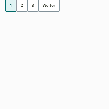
1
2
3
Weiter