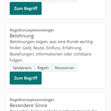
Zum Begriff
Regelkonzepte
einsteiger
Belohnung
Belohnungen zeigen, was eine Runde wichtig
findet: Geld, Beute, Einfluss, Erfahrung,
Beziehungen, Informationen oder sichtbare
Folgen.
Spielpraxis
Regeln
Ressourcen
Zum Begriff
Regelkonzepte
einsteiger
Besondere Sinne