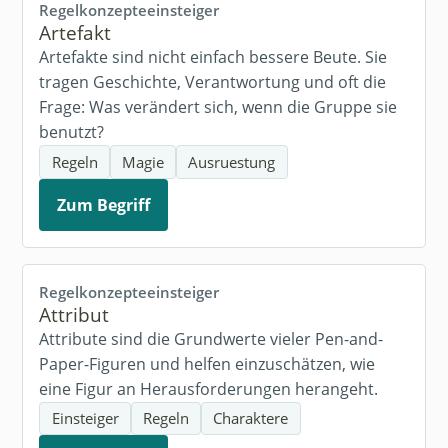
Regelkonzepte
einsteiger
Sicht
(1)
Artefakt
Artefakte sind nicht einfach bessere Beute. Sie
Regelkonzepte
(1)
tragen Geschichte, Verantwortung und oft die
Bewegung
(1)
Frage: Was verändert sich, wenn die Gruppe sie
benutzt?
Spielersuche
(1)
Regeln
Magie
Ausruestung
Technik
(1)
Zum Begriff
Regelkonzepte
einsteiger
Attribut
Attribute sind die Grundwerte vieler Pen-and-
Paper-Figuren und helfen einzuschätzen, wie
eine Figur an Herausforderungen herangeht.
Einsteiger
Regeln
Charaktere