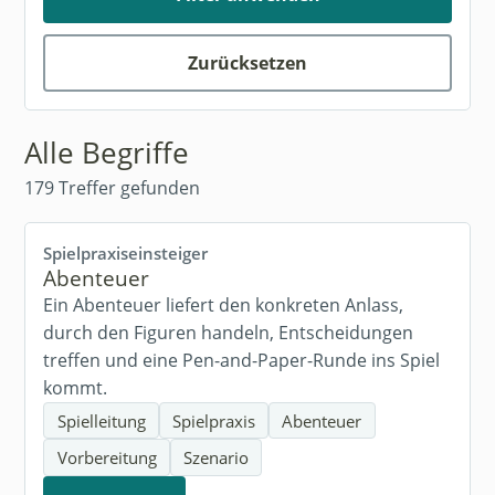
Abenteuer
(21)
Zurücksetzen
Vorbereitung
(5)
Szenario
(1)
Alle Begriffe
Kampf
(38)
179 Treffer gefunden
Spielhilfe
(4)
Mystery
(9)
Spielpraxis
einsteiger
Abenteuer
Ermittlungen
(2)
Ein Abenteuer liefert den konkreten Anlass,
Gegner
(1)
durch den Figuren handeln, Entscheidungen
Charaktere
treffen und eine Pen-and-Paper-Runde ins Spiel
(22)
kommt.
Karte
(3)
Spielleitung
Spielpraxis
Abenteuer
Dungeon
(3)
Vorbereitung
Szenario
Spielstil
(2)