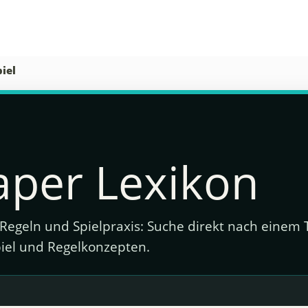
iel
aper Lexikon
e, Regeln und Spielpraxis: Suche direkt nach eine
Spiel und Regelkonzepten.