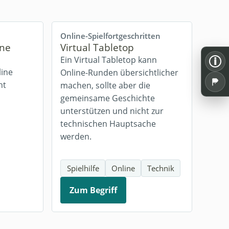
Online-Spiel
fortgeschritten
ine
Virtual Tabletop
Ein Virtual Tabletop kann
i
line
Online-Runden übersichtlicher
ht
machen, sollte aber die
gemeinsame Geschichte
unterstützen und nicht zur
technischen Hauptsache
werden.
Spielhilfe
Online
Technik
Zum Begriff