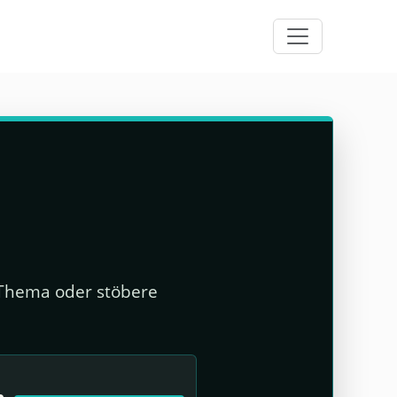
m Thema oder stöbere