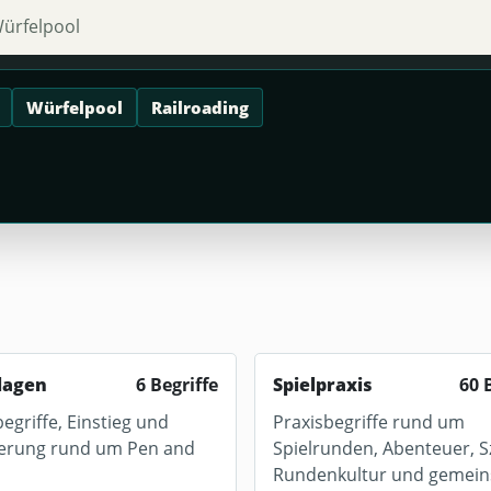
Würfelpool
Railroading
lagen
6 Begriffe
Spielpraxis
60 
griffe, Einstieg und
Praxisbegriffe rund um
ierung rund um Pen and
Spielrunden, Abenteuer, S
Rundenkultur und gemei