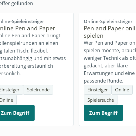
effer gefunden
line-Spiel
einsteiger
Online-Spiel
einsteiger
nline Pen and Paper
Pen and Paper onl
spielen
nline Pen and Paper bringt
Wer Pen and Paper on
ollenspielrunden an einen
spielen möchte, brauc
gitalen Tisch: flexibel,
weniger Technik als oft
rtsunabhängig und mit etwas
gedacht, aber klare
orbereitung erstaunlich
Erwartungen und eine
ersönlich.
passende Runde.
Einsteiger
Spielrunde
Einsteiger
Online
Online
Spielersuche
Zum Begriff
Zum Begriff