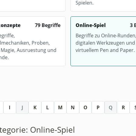
Spielen.
konzepte
79 Begriffe
Online-Spiel
3 
griffe,
Begriffe zu Online-Runden
lmechaniken, Proben,
digitalen Werkzeugen und
 Magie, Ausruestung und
virtuellem Pen and Paper.
nde.
I
J
K
L
M
N
O
P
Q
R
tegorie: Online-Spiel