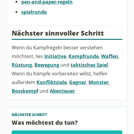
pen-and-paper-regeln
spielrunde
Nächster sinnvoller Schritt
Wenn du Kampfregeln besser verstehen
möchtest, lies
Initiative
,
Kampfrunde
,
Waffen
,
Rüstung
,
Bewegung
und
taktisches Spiel
.
Wenn du Kämpfe vorbereiten willst, helfen
außerdem
Konfliktziele
,
Gegner
,
Monster
,
Bosskampf
und
Abenteuer
.
NÄCHSTER SCHRITT
Was möchtest du tun?