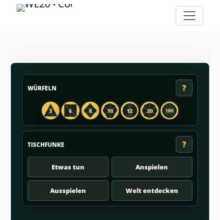
?
WÜRFELN
3
6
8
10
12
20
100
?
TISCHFUNKE
Etwas tun
Anspielen
Ausspielen
Welt entdecken