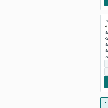
Community
(1)
Online Runde
(1)
R
Reise
(3)
B
B
Gefahren
(3)
Ru
Heist
(1)
Be
B
Notizen
(1)
o
Rollen
(1)
Rundenleitung
(1)
Monster
(1)
Charakterbogen
(1)
One Shot
(1)
1
Fortgeschritten
(1)