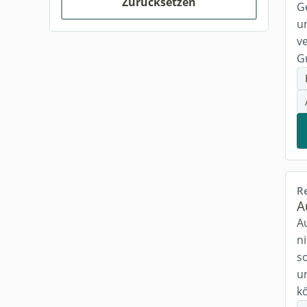
Zurücksetzen
Vorbereitung
(5)
G
u
Szenario
(1)
v
Kampf
(38)
G
Spielhilfe
(4)
Mystery
(9)
Ermittlungen
(2)
Gegner
(1)
Charaktere
(22)
R
A
Karte
(3)
A
Dungeon
(3)
ni
s
Spielstil
(2)
u
Gruppe
k
(4)