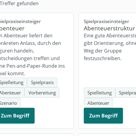
Treffer gefunden
ielpraxis
einsteiger
Spielpraxis
einsteiger
benteuer
Abenteuerstruktur
in Abenteuer liefert den
Eine gute Abenteuerst
onkreten Anlass, durch den
gibt Orientierung, ohn
iguren handeln,
Weg der Gruppe
ntscheidungen treffen und
festzuschreiben.
ine Pen-and-Paper-Runde ins
piel kommt.
Spielleitung
Spielpraxis
Abenteuer
Vorbereitung
Spielleitung
Spielpra
Szenario
Abenteuer
Zum Begriff
Zum Begriff