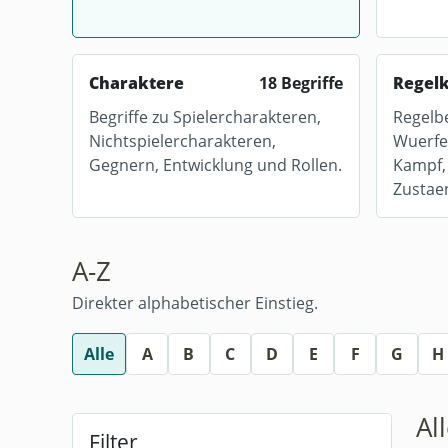
Charaktere
18 Begriffe
Regel
Begriffe zu Spielercharakteren,
Regelbe
Nichtspielercharakteren,
Wuerfe
Gegnern, Entwicklung und Rollen.
Kampf,
Zustae
A-Z
Direkter alphabetischer Einstieg.
Alle
A
B
C
D
E
F
G
H
Al
Filter