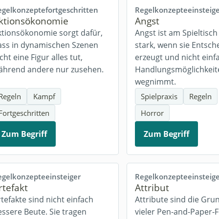
egelkonzepte
fortgeschritten
Regelkonzepte
einsteig
ktionsökonomie
Angst
ktionsökonomie sorgt dafür,
Angst ist am Spieltisc
ass in dynamischen Szenen
stark, wenn sie Entsc
cht eine Figur alles tut,
erzeugt und nicht einf
ährend andere nur zusehen.
Handlungsmöglichkeit
wegnimmt.
Regeln
Kampf
Spielpraxis
Regeln
Fortgeschritten
Horror
Zum Begriff
Zum Begriff
egelkonzepte
einsteiger
Regelkonzepte
einsteig
rtefakt
Attribut
tefakte sind nicht einfach
Attribute sind die Gru
essere Beute. Sie tragen
vieler Pen-and-Paper-