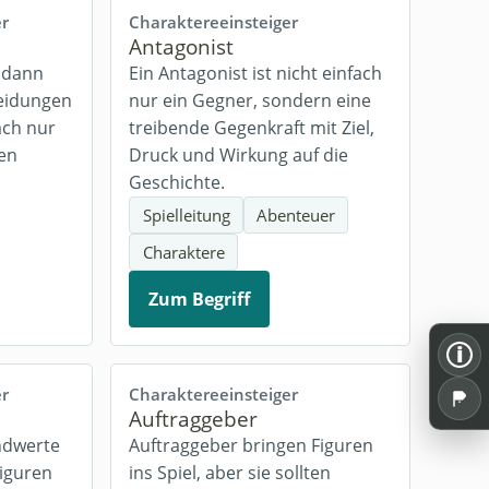
er
Charaktere
einsteiger
Antagonist
h dann
Ein Antagonist ist nicht einfach
heidungen
nur ein Gegner, sondern eine
ach nur
treibende Gegenkraft mit Ziel,
en
Druck und Wirkung auf die
Geschichte.
Spielleitung
Abenteuer
Charaktere
Zum Begriff
i
er
Charaktere
einsteiger
Auftraggeber
ndwerte
Auftraggeber bringen Figuren
Figuren
ins Spiel, aber sie sollten