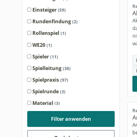
R
Einsteiger
(59)
A
A
Rundenfindung
(2)
d
Rollenspiel
(1)
ni
w
WE20
(1)
Spieler
(11)
Spielleitung
(38)
Spielpraxis
(97)
Spielrunde
(3)
Material
(3)
R
Regeln
(80)
A
Filter anwenden
Ar
Abenteuer
(21)
b