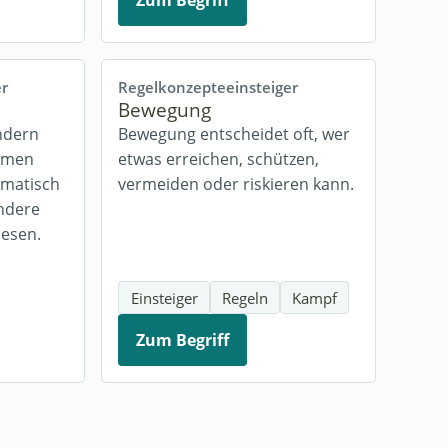
Zum Begriff
er
Regelkonzepte
einsteiger
Bewegung
ndern
Bewegung entscheidet oft, wer
ehmen
etwas erreichen, schützen,
omatisch
vermeiden oder riskieren kann.
ndere
lesen.
Einsteiger
Regeln
Kampf
Zum Begriff