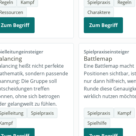
Regeln
Kampf
Spielpraxis
Regeln
Ressourcen
Charaktere
Zum Begriff
Zum Begriff
ielleitung
einsteiger
Spielpraxis
einsteiger
alancing
Battlemap
lancing heißt nicht perfekte
Eine Battlemap macht
athematik, sondern passende
Positionen sichtbar, is
pannung: Die Gruppe soll
nur dann hilfreich, we
ntscheidungen treffen
Runde diese Genauigke
önnen, ohne sich betrogen
wirklich nutzen möchte
er gelangweilt zu fühlen.
Spielleitung
Spielpraxis
Spielpraxis
Kampf
Kampf
Spielhilfe