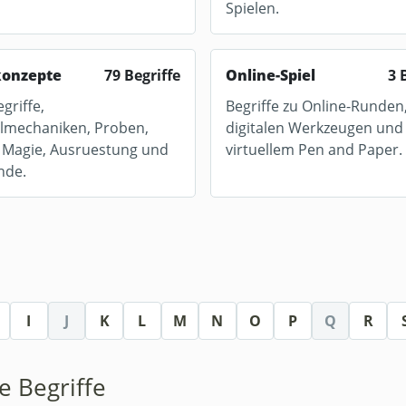
Spielen.
konzepte
79 Begriffe
Online-Spiel
3 
griffe,
Begriffe zu Online-Runden
lmechaniken, Proben,
digitalen Werkzeugen und
 Magie, Ausruestung und
virtuellem Pen and Paper.
nde.
I
J
K
L
M
N
O
P
Q
R
le Begriffe