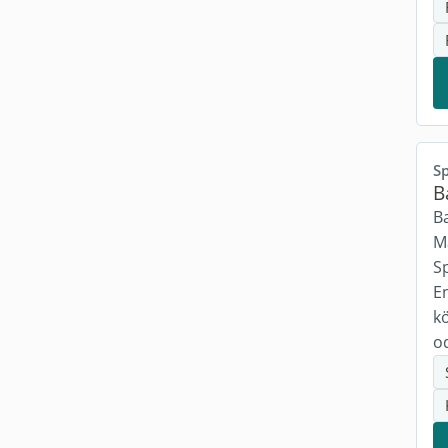
Erkundung
(8)
Sicherheit
(4)
Kampagne
(11)
Taktik
(3)
Horror
(5)
Sp
B
Rundenplanung
(2)
Ba
M
Langzeitspiel
(1)
S
Online
(5)
E
k
Kommunikation
(2)
od
Convention
(1)
Gruppenklima
(1)
Session Zero
(1)