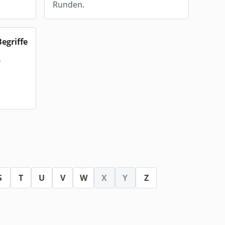
Runden.
Begriffe
,
S
T
U
V
W
X
Y
Z