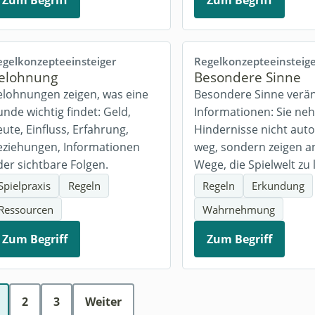
Zum Begriff
Zum Begriff
egelkonzepte
einsteiger
Regelkonzepte
einsteig
elohnung
Besondere Sinne
elohnungen zeigen, was eine
Besondere Sinne verä
nde wichtig findet: Geld,
Informationen: Sie n
ute, Einfluss, Erfahrung,
Hindernisse nicht aut
eziehungen, Informationen
weg, sondern zeigen a
der sichtbare Folgen.
Wege, die Spielwelt zu 
Spielpraxis
Regeln
Regeln
Erkundung
Ressourcen
Wahrnehmung
Zum Begriff
Zum Begriff
2
3
Weiter