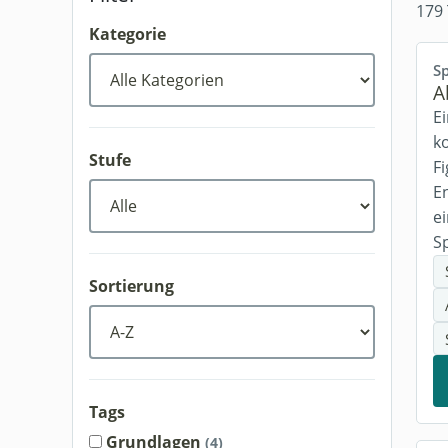
179 
Kategorie
Sp
A
E
k
Stufe
F
E
e
S
Sortierung
Tags
Grundlagen
(4)