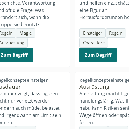
eschichte, Verantwortung
und helfen einzuschätz
nd oft die Frage: Was
eine Figur an
erändert sich, wenn die
Herausforderungen he
ruppe sie benutzt?
Regeln
Magie
Einsteiger
Regeln
Ausruestung
Charaktere
Zum Begriff
Zum Begriff
egelkonzepte
einsteiger
Regelkonzepte
einsteig
usdauer
Ausrüstung
usdauer zeigt, dass Figuren
Ausrüstung macht Fig
cht nur verletzt werden,
handlungsfähig: Was i
ondern auch müde, belastet
habt, kann Risiken sen
nd irgendwann am Limit sein
Wege öffnen oder spä
önnen.
fehlen.