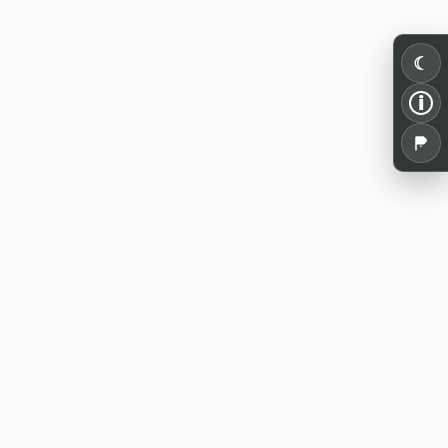
☾
i
Alles für dein Pen and Paper: Spielrunden,
Termine, Tools und Wissen aus der
deutschsprachigen Rollenspielszene.