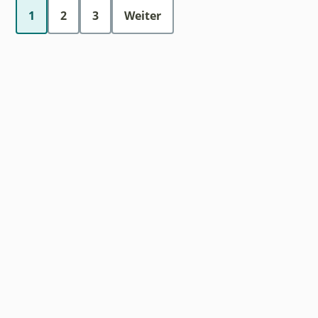
1
2
3
Weiter