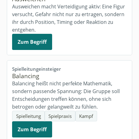
Ausweichen macht Verteidigung aktiv: Eine Figur
versucht, Gefahr nicht nur zu ertragen, sondern
ihr durch Position, Timing oder Reaktion zu
entgehen.
Zum Begriff
Spielleitung
einsteiger
Balancing
Balancing heißt nicht perfekte Mathematik,
sondern passende Spannung: Die Gruppe soll
Entscheidungen treffen können, ohne sich
betrogen oder gelangweilt zu fühlen.
Spielleitung
Spielpraxis
Kampf
Zum Begriff