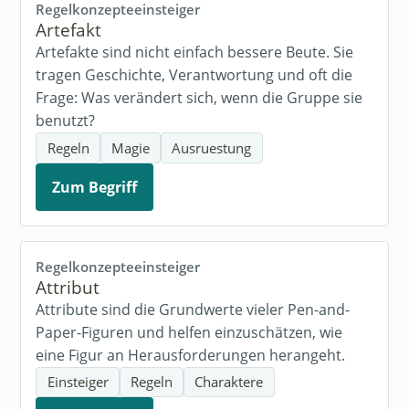
Regelkonzepte
einsteiger
Sicht
(1)
Artefakt
Artefakte sind nicht einfach bessere Beute. Sie
Regelkonzepte
(1)
tragen Geschichte, Verantwortung und oft die
Bewegung
(1)
Frage: Was verändert sich, wenn die Gruppe sie
benutzt?
Spielersuche
(1)
Regeln
Magie
Ausruestung
Technik
(1)
Zum Begriff
Regelkonzepte
einsteiger
Attribut
Attribute sind die Grundwerte vieler Pen-and-
Paper-Figuren und helfen einzuschätzen, wie
eine Figur an Herausforderungen herangeht.
Einsteiger
Regeln
Charaktere