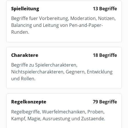
Spielleitung
13 Begriffe
Begriffe fuer Vorbereitung, Moderation, Notizen,
Balancing und Leitung von Pen-and-Paper-
Runden.
Charaktere
18 Begriffe
Begriffe zu Spielercharakteren,
Nichtspielercharakteren, Gegnern, Entwicklung
und Rollen.
Regelkonzepte
79 Begriffe
Regelbegriffe, Wuerfelmechaniken, Proben,
Kampf, Magie, Ausruestung und Zustaende.