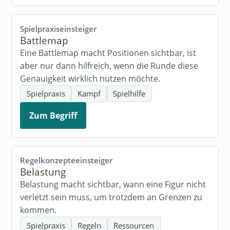
Spielpraxis
einsteiger
Battlemap
Eine Battlemap macht Positionen sichtbar, ist
aber nur dann hilfreich, wenn die Runde diese
Genauigkeit wirklich nutzen möchte.
Spielpraxis
Kampf
Spielhilfe
Zum Begriff
Regelkonzepte
einsteiger
Belastung
Belastung macht sichtbar, wann eine Figur nicht
verletzt sein muss, um trotzdem an Grenzen zu
kommen.
Spielpraxis
Regeln
Ressourcen