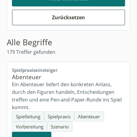
Abenteuer
(21)
Zurücksetzen
Vorbereitung
(5)
Szenario
(1)
Alle Begriffe
Kampf
(38)
179 Treffer gefunden
Spielhilfe
(4)
Mystery
(9)
Spielpraxis
einsteiger
Abenteuer
Ermittlungen
(2)
Ein Abenteuer liefert den konkreten Anlass,
Gegner
(1)
durch den Figuren handeln, Entscheidungen
Charaktere
treffen und eine Pen-and-Paper-Runde ins Spiel
(22)
kommt.
Karte
(3)
Spielleitung
Spielpraxis
Abenteuer
Dungeon
(3)
Vorbereitung
Szenario
Spielstil
(2)