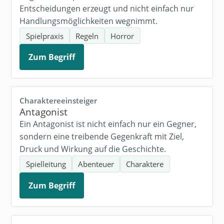
One Shot
(1)
Entscheidungen erzeugt und nicht einfach nur
Handlungsmöglichkeiten wegnimmt.
Fortgeschritten
(1)
Spielpraxis
Regeln
Horror
Magie
(8)
Zum Begriff
Ausruestung
(9)
Ressourcen
(11)
Charaktere
einsteiger
Wahrnehmung
(4)
Antagonist
Zustaende
(1)
Ein Antagonist ist nicht einfach nur ein Gegner,
sondern eine treibende Gegenkraft mit Ziel,
Survival
(5)
Druck und Wirkung auf die Geschichte.
Heilung
(6)
Spielleitung
Abenteuer
Charaktere
Gefahr
(1)
Zum Begriff
Wuerfel
(5)
Spielwelt
(1)