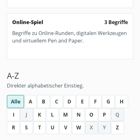
Online-Spiel
3 Begriffe
Begriffe zu Online-Runden, digitalen Werkzeugen
und virtuellem Pen and Paper.
A-Z
Direkter alphabetischer Einstieg.
Alle
A
B
C
D
E
F
G
H
I
J
K
L
M
N
O
P
Q
R
S
T
U
V
W
X
Y
Z