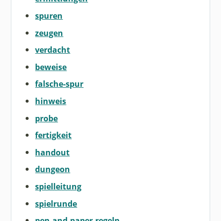
spuren
zeugen
verdacht
beweise
falsche-spur
hinweis
probe
fertigkeit
handout
dungeon
spielleitung
spielrunde
pen-and-paper-regeln