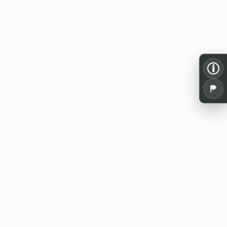
i
Alles für dein Pen and Paper: Spielrunden,
Termine, Tools und Wissen aus der
deutschsprachigen Rollenspielszene.