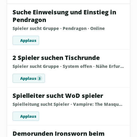
Suche Einweisung und Einstieg in
Pendragon
Spieler sucht Gruppe · Pendragon · Online
Applaus
2 Spieler suchen Tischrunde
Spieler sucht Gruppe · System offen · Nähe Erfurt, Thüringen
Applaus
3
Spielleiter sucht WoD spieler
Spielleitung sucht Spieler · Vampire: The Masquerade · Online
Applaus
Demorunden Ironsworn beim