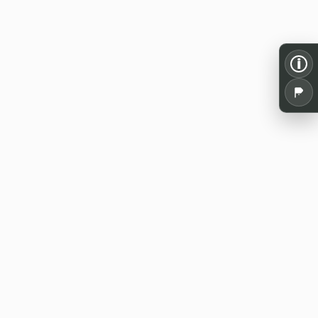
i
Alles für dein Pen and Paper: Spielrunden,
Termine, Tools und Wissen aus der
deutschsprachigen Rollenspielszene.