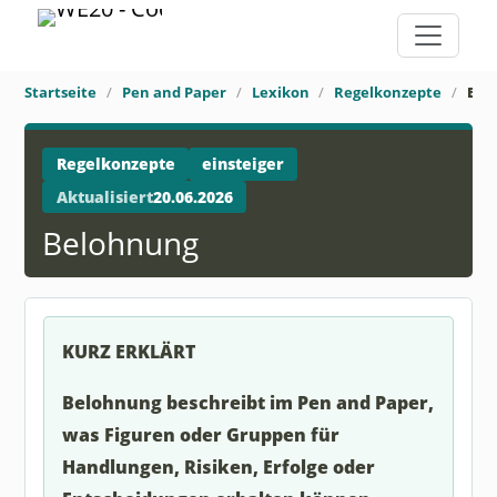
Startseite
Pen and Paper
Lexikon
Regelkonzepte
Bel
Regelkonzepte
einsteiger
Aktualisiert
20.06.2026
Belohnung
KURZ ERKLÄRT
Belohnung beschreibt im Pen and Paper,
was Figuren oder Gruppen für
Handlungen, Risiken, Erfolge oder