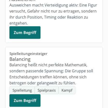
Ausweichen macht Verteidigung aktiv: Eine Figur
versucht, Gefahr nicht nur zu ertragen, sondern
ihr durch Position, Timing oder Reaktion zu
entgehen.
Zum Begriff
Spielleitung
einsteiger
Balancing
Balancing heißt nicht perfekte Mathematik,
sondern passende Spannung: Die Gruppe soll
Entscheidungen treffen können, ohne sich
betrogen oder gelangweilt zu fühlen.
Spielleitung
Spielpraxis
Kampf
Zum Begriff