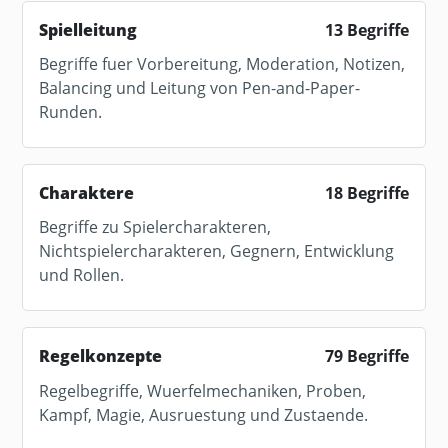
Spielleitung
13 Begriffe
Begriffe fuer Vorbereitung, Moderation, Notizen,
Balancing und Leitung von Pen-and-Paper-
Runden.
Charaktere
18 Begriffe
Begriffe zu Spielercharakteren,
Nichtspielercharakteren, Gegnern, Entwicklung
und Rollen.
Regelkonzepte
79 Begriffe
Regelbegriffe, Wuerfelmechaniken, Proben,
Kampf, Magie, Ausruestung und Zustaende.