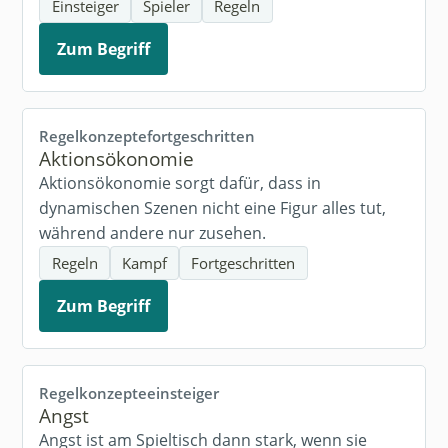
Gruppenklima
(1)
Einsteiger
Spieler
Regeln
Session Zero
(1)
Zum Begriff
Community
(1)
Online Runde
(1)
Regelkonzepte
fortgeschritten
Reise
Aktionsökonomie
(3)
Aktionsökonomie sorgt dafür, dass in
Gefahren
(3)
dynamischen Szenen nicht eine Figur alles tut,
Heist
während andere nur zusehen.
(1)
Regeln
Kampf
Fortgeschritten
Notizen
(1)
Zum Begriff
Rollen
(1)
Rundenleitung
(1)
Monster
(1)
Regelkonzepte
einsteiger
Angst
Charakterbogen
(1)
Angst ist am Spieltisch dann stark, wenn sie