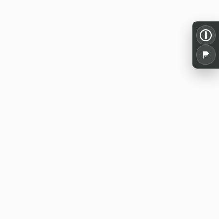
i
Alles für dein Pen and Paper: Spielrunden,
Termine, Tools und Wissen aus der
deutschsprachigen Rollenspielszene.
WE20 Discord