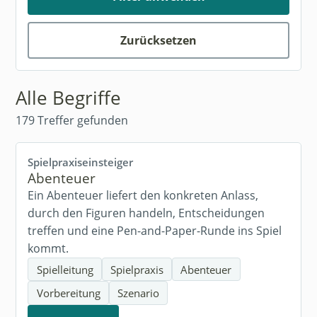
Abenteuer
(21)
Zurücksetzen
Vorbereitung
(5)
Szenario
(1)
Alle Begriffe
Kampf
(38)
179 Treffer gefunden
Spielhilfe
(4)
Mystery
(9)
Spielpraxis
einsteiger
Abenteuer
Ermittlungen
(2)
Ein Abenteuer liefert den konkreten Anlass,
Gegner
(1)
durch den Figuren handeln, Entscheidungen
Charaktere
treffen und eine Pen-and-Paper-Runde ins Spiel
(22)
kommt.
Karte
(3)
Spielleitung
Spielpraxis
Abenteuer
Dungeon
(3)
Vorbereitung
Szenario
Spielstil
(2)