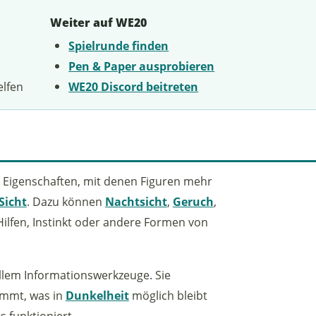
Weiter auf WE20
Spielrunde finden
Pen & Paper ausprobieren
elfen
WE20 Discord beitreten
r Eigenschaften, mit denen Figuren mehr
Sicht
. Dazu können
Nachtsicht
,
Geruch
,
lfen, Instinkt oder andere Formen von
llem Informationswerkzeuge. Sie
ommt, was in
Dunkelheit
möglich bleibt
 funktioniert.