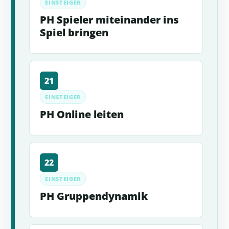
EINSTEIGER
PH Spieler miteinander ins
Spiel bringen
21
EINSTEIGER
PH Online leiten
22
EINSTEIGER
PH Gruppendynamik