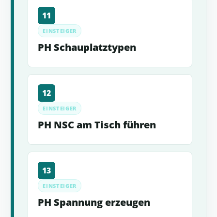
11
EINSTEIGER
PH Schauplatztypen
12
EINSTEIGER
PH NSC am Tisch führen
13
EINSTEIGER
PH Spannung erzeugen