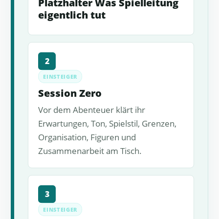
Platzhalter Was Spielleitung
eigentlich tut
2
EINSTEIGER
Session Zero
Vor dem Abenteuer klärt ihr
Erwartungen, Ton, Spielstil, Grenzen,
Organisation, Figuren und
Zusammenarbeit am Tisch.
3
EINSTEIGER