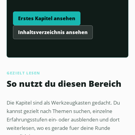
Erstes Kapitel ansehen
Inhaltsverzeichnis ansehen
GEZIELT LESEN
So nutzt du diesen Bereich
Die Kapitel sind als Werkzeugkasten gedacht. Du
kannst gezielt nach Themen suchen, einzelne
Erfahrungsstufen ein- oder ausblenden und dort
weiterlesen, wo es gerade fuer deine Runde