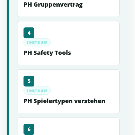
PH Gruppenvertrag
4
EINSTEIGER
PH Safety Tools
5
EINSTEIGER
PH Spielertypen verstehen
6