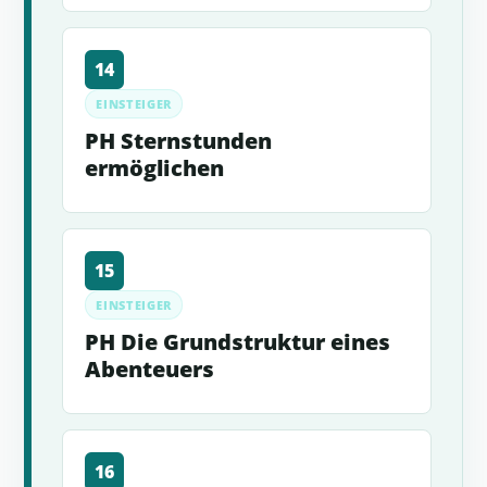
14
EINSTEIGER
PH Sternstunden
ermöglichen
15
EINSTEIGER
PH Die Grundstruktur eines
Abenteuers
16