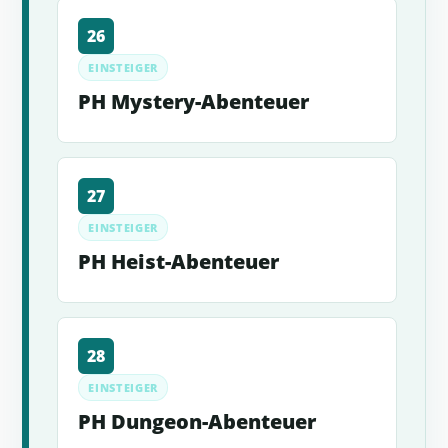
26
EINSTEIGER
PH Mystery-Abenteuer
27
EINSTEIGER
PH Heist-Abenteuer
28
EINSTEIGER
PH Dungeon-Abenteuer