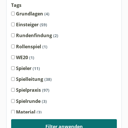
Tags
Grundlagen
(4)
Einsteiger
(59)
Rundenfindung
(2)
Rollenspiel
(1)
WE20
(1)
Spieler
(11)
Spielleitung
(38)
Spielpraxis
(97)
Spielrunde
(3)
Material
(3)
Regeln
(80)
Filter anwenden