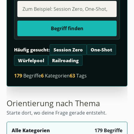
Begriff finden
Häufig gesucht:
Session Zero
One-Shot
Würfelpool
Railroading
179
Begriffe
6
Kategorien
63
Tags
Orientierung nach Thema
Starte dort, wo deine Frage gerade entsteht.
Alle Kategorien
179 Begriffe