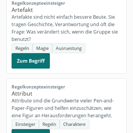
Regelkonzepte
einsteiger
Sicht
(1)
Artefakt
Artefakte sind nicht einfach bessere Beute. Sie
Regelkonzepte
(1)
tragen Geschichte, Verantwortung und oft die
Bewegung
(1)
Frage: Was verändert sich, wenn die Gruppe sie
benutzt?
Spielersuche
(1)
Regeln
Magie
Ausruestung
Technik
(1)
Zum Begriff
Regelkonzepte
einsteiger
Attribut
Attribute sind die Grundwerte vieler Pen-and-
Paper-Figuren und helfen einzuschätzen, wie
eine Figur an Herausforderungen herangeht.
Einsteiger
Regeln
Charaktere