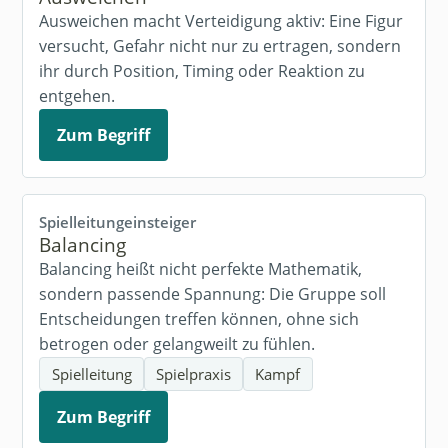
Ausweichen macht Verteidigung aktiv: Eine Figur
versucht, Gefahr nicht nur zu ertragen, sondern
ihr durch Position, Timing oder Reaktion zu
entgehen.
Zum Begriff
Spielleitung
einsteiger
Balancing
Balancing heißt nicht perfekte Mathematik,
sondern passende Spannung: Die Gruppe soll
Entscheidungen treffen können, ohne sich
betrogen oder gelangweilt zu fühlen.
Spielleitung
Spielpraxis
Kampf
Zum Begriff