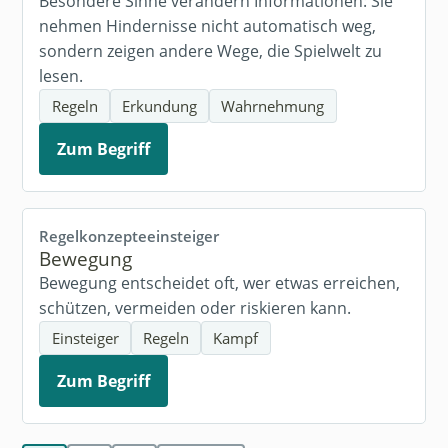
Besondere Sinne verändern Informationen: Sie
nehmen Hindernisse nicht automatisch weg,
sondern zeigen andere Wege, die Spielwelt zu
lesen.
Regeln
Erkundung
Wahrnehmung
Zum Begriff
Regelkonzepte
einsteiger
Bewegung
Bewegung entscheidet oft, wer etwas erreichen,
schützen, vermeiden oder riskieren kann.
Einsteiger
Regeln
Kampf
Zum Begriff