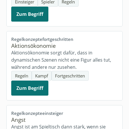
Gruppenklima
(1)
Einsteiger
Spieler
Regeln
Session Zero
(1)
Zum Begriff
Community
(1)
Online Runde
(1)
Regelkonzepte
fortgeschritten
Reise
Aktionsökonomie
(3)
Aktionsökonomie sorgt dafür, dass in
Gefahren
(3)
dynamischen Szenen nicht eine Figur alles tut,
Heist
während andere nur zusehen.
(1)
Regeln
Kampf
Fortgeschritten
Notizen
(1)
Zum Begriff
Rollen
(1)
Rundenleitung
(1)
Monster
(1)
Regelkonzepte
einsteiger
Angst
Charakterbogen
(1)
Angst ist am Spieltisch dann stark, wenn sie