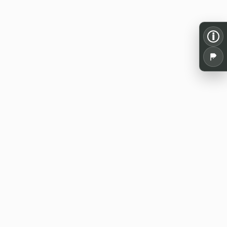
i
Alles für dein Pen and Paper: Spielrunden,
Termine, Tools und Wissen aus der
deutschsprachigen Rollenspielszene.
WE20 Discord