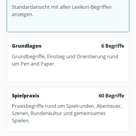
Standardansicht mit allen Lexikon-Begriffen
anzeigen.
Grundlagen
6 Begriffe
Grundbegriffe, Einstieg und Orientierung rund
um Pen and Paper.
Spielpraxis
60 Begriffe
Praxisbegriffe rund um Spielrunden, Abenteuer,
Szenen, Rundenkultur und gemeinsames
Spielen.