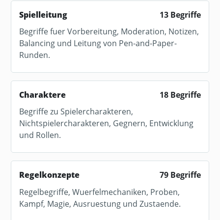
Spielleitung
13 Begriffe
Begriffe fuer Vorbereitung, Moderation, Notizen,
Balancing und Leitung von Pen-and-Paper-
Runden.
Charaktere
18 Begriffe
Begriffe zu Spielercharakteren,
Nichtspielercharakteren, Gegnern, Entwicklung
und Rollen.
Regelkonzepte
79 Begriffe
Regelbegriffe, Wuerfelmechaniken, Proben,
Kampf, Magie, Ausruestung und Zustaende.