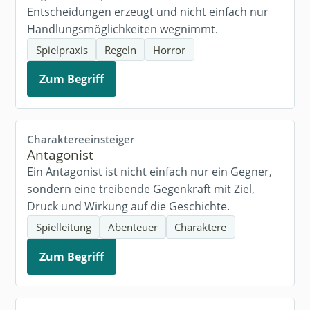
One Shot
(1)
Entscheidungen erzeugt und nicht einfach nur
Handlungsmöglichkeiten wegnimmt.
Fortgeschritten
(1)
Spielpraxis
Regeln
Horror
Magie
(8)
Zum Begriff
Ausruestung
(9)
Ressourcen
(11)
Charaktere
einsteiger
Wahrnehmung
(4)
Antagonist
Zustaende
(1)
Ein Antagonist ist nicht einfach nur ein Gegner,
sondern eine treibende Gegenkraft mit Ziel,
Survival
(5)
Druck und Wirkung auf die Geschichte.
Heilung
(6)
Spielleitung
Abenteuer
Charaktere
Gefahr
(1)
Zum Begriff
Wuerfel
(5)
Spielwelt
(1)