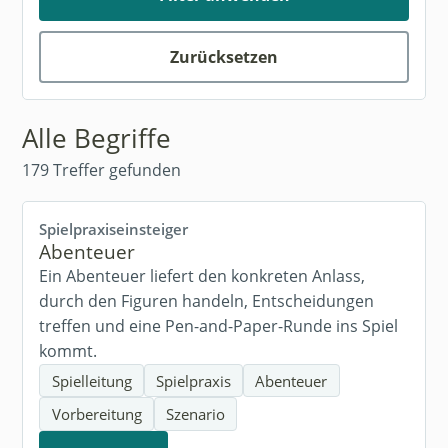
Abenteuer
(21)
Zurücksetzen
Vorbereitung
(5)
Szenario
(1)
Alle Begriffe
Kampf
(38)
179 Treffer gefunden
Spielhilfe
(4)
Mystery
(9)
Spielpraxis
einsteiger
Abenteuer
Ermittlungen
(2)
Ein Abenteuer liefert den konkreten Anlass,
Gegner
(1)
durch den Figuren handeln, Entscheidungen
Charaktere
treffen und eine Pen-and-Paper-Runde ins Spiel
(22)
kommt.
Karte
(3)
Spielleitung
Spielpraxis
Abenteuer
Dungeon
(3)
Vorbereitung
Szenario
Spielstil
(2)