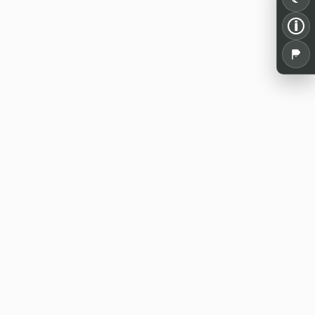
i
Alles für dein Pen and Paper: Spielrunden,
Termine, Tools und Wissen aus der
deutschsprachigen Rollenspielszene.
WE20 Discord