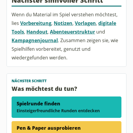
Nächster sinnvoller Schritt
Wenn du Material im Spiel verstehen möchtest,
lies
Vorbereitung
,
Notizen
,
Vorlagen
,
digitale
Tools
,
Handout
,
Abenteuerstruktur
und
Kampagnenjournal
. Zusammen zeigen sie, wie
Spielhilfen vorbereitet, genutzt und
wiedergefunden werden.
NÄCHSTER SCHRITT
Was möchtest du tun?
Spielrunde finden
Einsteigerfreundliche Runden entdecken
Pen & Paper ausprobieren