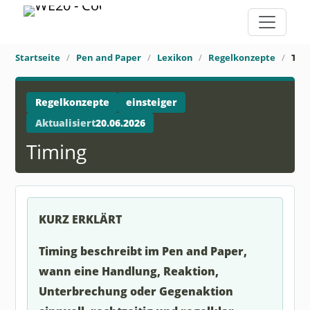
Startseite
Pen and Paper
Lexikon
Regelkonzepte
Tim
Regelkonzepte
einsteiger
Aktualisiert
20.06.2026
Timing
KURZ ERKLÄRT
Timing beschreibt im Pen and Paper,
wann eine Handlung, Reaktion,
Unterbrechung oder Gegenaktion