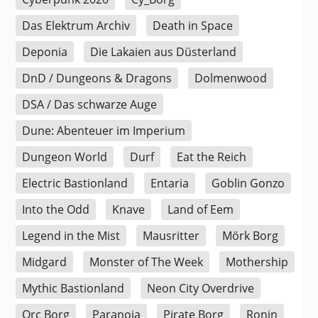
Das Elektrum Archiv
Death in Space
Deponia
Die Lakaien aus Düsterland
DnD / Dungeons & Dragons
Dolmenwood
DSA / Das schwarze Auge
Dune: Abenteuer im Imperium
Dungeon World
Durf
Eat the Reich
Electric Bastionland
Entaria
Goblin Gonzo
Into the Odd
Knave
Land of Eem
Legend in the Mist
Mausritter
Mörk Borg
Midgard
Monster of The Week
Mothership
Mythic Bastionland
Neon City Overdrive
Orc Borg
Paranoia
Pirate Borg
Ronin