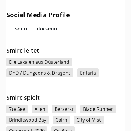
Social Media Profile
smirc
docsmirc
Smirc leitet
Die Lakaien aus Düsterland
DnD / Dungeons & Dragons
Entaria
Smirc spielt
7te See
Alien
Berserkr
Blade Runner
Brindlewood Bay
Cairn
City of Mist
Cyberpunk 2020
Cy_Borg