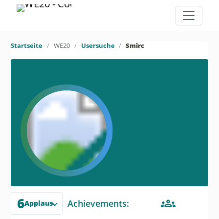
Startseite
WE20
Usersuche
Smirc
6
Achievements:
Applaus