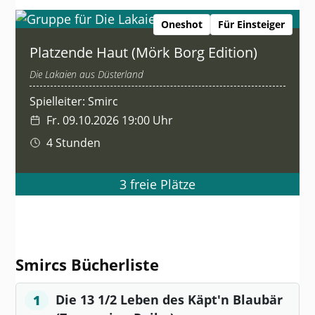
Oneshot
Für Einsteiger
Platzende Haut (Mörk Borg Edition)
Die Lakaien aus Düsterland
Spielleiter: Smirc
Fr. 09.10.2026 19:00 Uhr
4 Stunden
3 freie Plätze
Smircs Bücherliste
Die 13 1/2 Leben des Käpt'n Blaubär
1