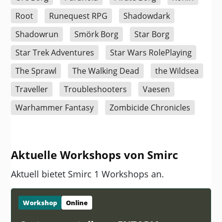
Root
Runequest RPG
Shadowdark
Shadowrun
Smörk Borg
Star Borg
Star Trek Adventures
Star Wars RolePlaying
The Sprawl
The Walking Dead
the Wildsea
Traveller
Troubleshooters
Vaesen
Warhammer Fantasy
Zombicide Chronicles
Aktuelle Workshops von Smirc
Aktuell bietet Smirc 1 Workshops an.
Workshop
Online