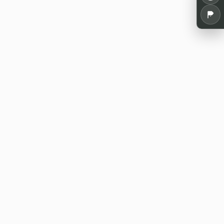
Alles für dein Pen and Paper: Spielrunden,
Termine, Tools und Wissen aus der
deutschsprachigen Rollenspielszene.
WE20 Discord