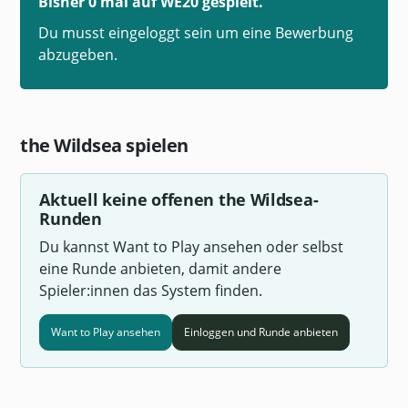
Bisher 0 mal auf WE20 gespielt.
Du musst eingeloggt sein um eine Bewerbung
abzugeben.
the Wildsea spielen
Aktuell keine offenen the Wildsea-
Runden
Du kannst Want to Play ansehen oder selbst
eine Runde anbieten, damit andere
Spieler:innen das System finden.
Want to Play ansehen
Einloggen und Runde anbieten