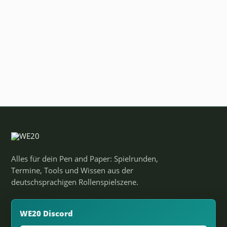
Alles für dein Pen and Paper: Spielrunden,
Termine, Tools und Wissen aus der
deutschsprachigen Rollenspielszene.
WE20 Discord