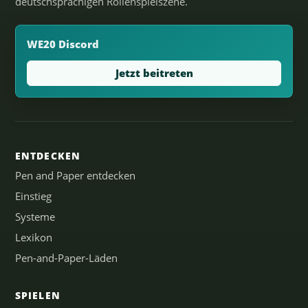
deutschsprachigen Rollenspielszene.
WE20 Discord
Jetzt beitreten
ENTDECKEN
Pen and Paper entdecken
Einstieg
Systeme
Lexikon
Pen-and-Paper-Läden
SPIELEN