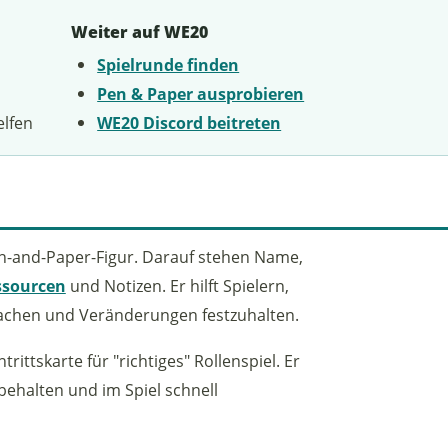
Weiter auf WE20
Spielrunde finden
Pen & Paper ausprobieren
elfen
WE20 Discord beitreten
en-and-Paper-Figur. Darauf stehen Name,
ssourcen
und Notizen. Er hilft Spielern,
chen und Veränderungen festzuhalten.
rittskarte für "richtiges" Rollenspiel. Er
u behalten und im Spiel schnell