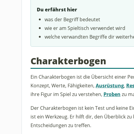
Du erfährst hier
was der Begriff bedeutet
wie er am Spieltisch verwendet wird
welche verwandten Begriffe dir weiterh
Charakterbogen
Ein Charakterbogen ist die Übersicht einer P
Konzept, Werte, Fähigkeiten,
Ausrüstung
,
Re
ihre Figur im Spiel zu verstehen,
Proben
zu ma
Der Charakterbogen ist kein Test und keine Eint
ist ein Werkzeug. Er hilft dir, den Überblick z
Entscheidungen zu treffen.