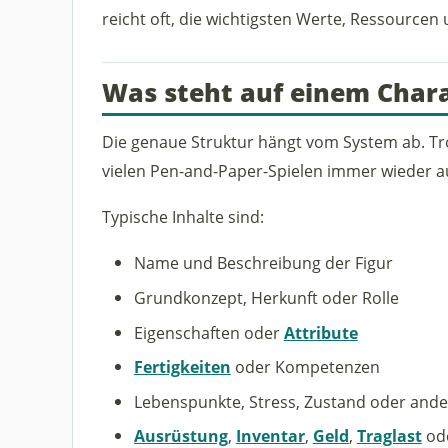
reicht oft, die wichtigsten Werte, Ressourcen
Was steht auf einem Char
Die genaue Struktur hängt vom System ab. T
vielen Pen-and-Paper-Spielen immer wieder a
Typische Inhalte sind:
Name und Beschreibung der Figur
Grundkonzept, Herkunft oder Rolle
Eigenschaften oder
Attribute
Fertigkeiten
oder Kompetenzen
Lebenspunkte, Stress, Zustand oder and
Ausrüstung
,
Inventar
,
Geld
,
Traglast
ode