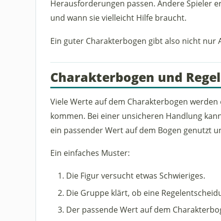
Herausforderungen passen. Andere Spieler er
und wann sie vielleicht Hilfe braucht.
Ein guter Charakterbogen gibt also nicht nur
Charakterbogen und Rege
Viele Werte auf dem Charakterbogen werden er
kommen. Bei einer unsicheren Handlung kann 
ein passender Wert auf dem Bogen genutzt un
Ein einfaches Muster:
Die Figur versucht etwas Schwieriges.
Die Gruppe klärt, ob eine Regelentscheidu
Der passende Wert auf dem Charakterbog