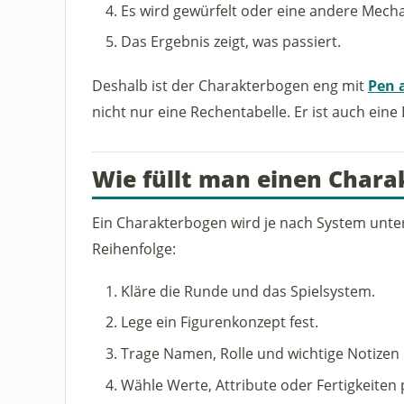
Es wird gewürfelt oder eine andere Mecha
Das Ergebnis zeigt, was passiert.
Deshalb ist der Charakterbogen eng mit
Pen 
nicht nur eine Rechentabelle. Er ist auch eine 
Wie füllt man einen Chara
Ein Charakterbogen wird je nach System untersc
Reihenfolge:
Kläre die Runde und das Spielsystem.
Lege ein Figurenkonzept fest.
Trage Namen, Rolle und wichtige Notizen 
Wähle Werte, Attribute oder Fertigkeite