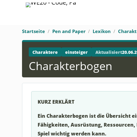
Startseite
Pen and Paper
Lexikon
Charakt
Charaktere
einsteiger
Aktualisiert
20.06.
Charakterbogen
KURZ ERKLÄRT
Ein Charakterbogen ist die Übersicht e
Fähigkeiten, Ausrüstung, Ressourcen, 
Spiel wichtig werden kann.