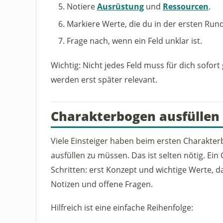
Notiere
Ausrüstung
und
Ressourcen
.
Markiere Werte, die du in der ersten Run
Frage nach, wenn ein Feld unklar ist.
Wichtig: Nicht jedes Feld muss für dich sofort
werden erst später relevant.
Charakterbogen ausfüllen 
Viele Einsteiger haben beim ersten Charakterb
ausfüllen zu müssen. Das ist selten nötig. Ei
Schritten: erst Konzept und wichtige Werte, 
Notizen und offene Fragen.
Hilfreich ist eine einfache Reihenfolge: