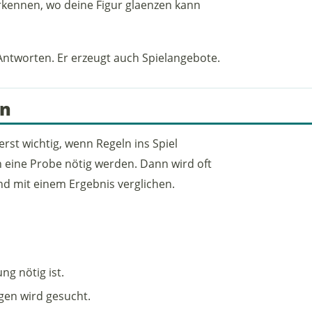
kennen, wo deine Figur glaenzen kann
 Antworten. Er erzeugt auch Spielangebote.
ln
st wichtig, wenn Regeln ins Spiel
eine Probe nötig werden. Dann wird oft
d mit einem Ergebnis verglichen.
ng nötig ist.
en wird gesucht.