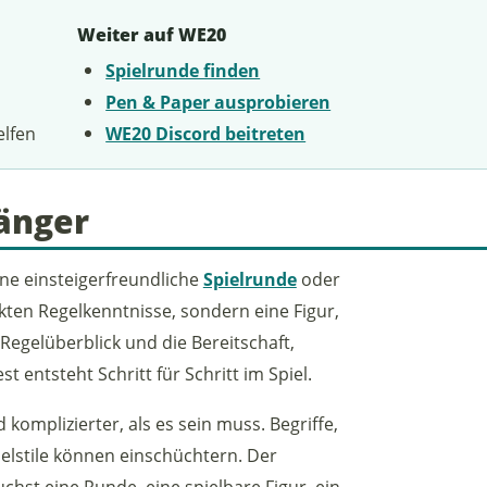
Weiter auf WE20
Spielrunde finden
Pen & Paper ausprobieren
elfen
WE20 Discord beitreten
änger
ine einsteigerfreundliche
Spielrunde
oder
kten Regelkenntnisse, sondern eine Figur,
Regelüberblick und die Bereitschaft,
 entsteht Schritt für Schritt im Spiel.
komplizierter, als es sein muss. Begriffe,
elstile können einschüchtern. Der
uchst eine Runde, eine spielbare Figur, ein