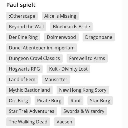
Paul spielt
:Otherscape
Alice is Missing
Beyond the Wall
Bluebeards Bride
Der Eine Ring
Dolmenwood
Dragonbane
Dune: Abenteuer im Imperium
Dungeon Crawl Classics
Farewell to Arms
Hogwarts RPG
Kult - Divinity Lost
Land of Eem
Mausritter
Mythic Bastionland
New Hong Kong Story
Orc Borg
Pirate Borg
Root
Star Borg
Star Trek Adventures
Swords & Wizardry
The Walking Dead
Vaesen