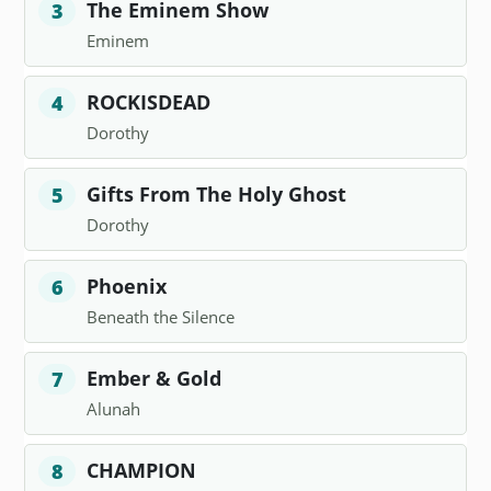
The Eminem Show
3
Eminem
ROCKISDEAD
4
Dorothy
Gifts From The Holy Ghost
5
Dorothy
Phoenix
6
Beneath the Silence
Ember & Gold
7
Alunah
CHAMPION
8