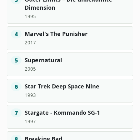
Dimension
1995
Marvel's The Punisher
4
2017
Supernatural
5
2005
Star Trek Deep Space Nine
6
1993
Stargate - Kommando SG-1
7
1997
Breaking Bad
8