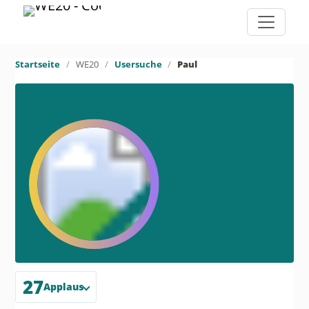
Startseite
WE20
Usersuche
Paul
27
Applaus