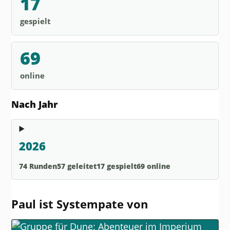
17
gespielt
69
online
Nach Jahr
2026
74 Runden
57 geleitet
17 gespielt
69 online
Paul ist Systempate von