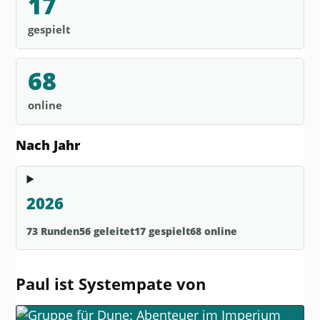
17
gespielt
68
online
Nach Jahr
2026
73 Runden
56 geleitet
17 gespielt
68 online
Paul ist Systempate von