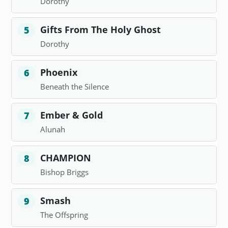
Dorothy
Gifts From The Holy Ghost
5
Dorothy
Phoenix
6
Beneath the Silence
Ember & Gold
7
Alunah
CHAMPION
8
Bishop Briggs
Smash
9
The Offspring