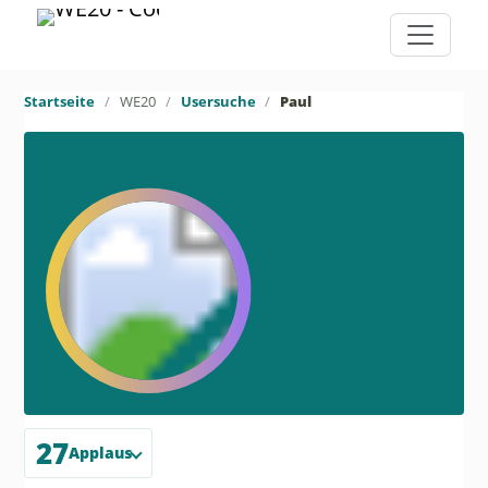
Startseite
WE20
Usersuche
Paul
27
Applaus