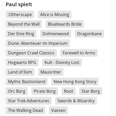
Paul spielt
:Otherscape
Alice is Missing
Beyond the Wall
Bluebeards Bride
Der Eine Ring
Dolmenwood
Dragonbane
Dune: Abenteuer im Imperium
Dungeon Crawl Classics
Farewell to Arms
Hogwarts RPG
Kult - Divinity Lost
Land of Eem
Mausritter
Mythic Bastionland
New Hong Kong Story
Orc Borg
Pirate Borg
Root
Star Borg
Star Trek Adventures
Swords & Wizardry
The Walking Dead
Vaesen