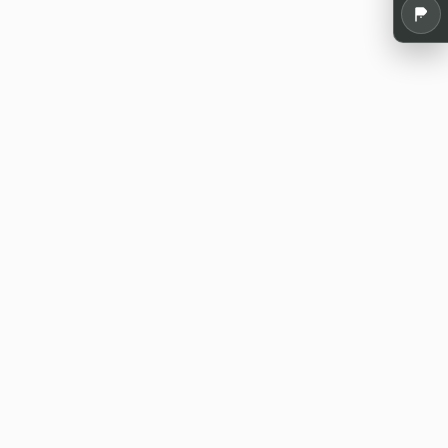
Alles für dein Pen and Paper: Spielrunden,
Termine, Tools und Wissen aus der
deutschsprachigen Rollenspielszene.
WE20 Discord
Jetzt beitreten