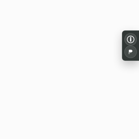
i
Alles für dein Pen and Paper: Spielrunden,
Termine, Tools und Wissen aus der
deutschsprachigen Rollenspielszene.