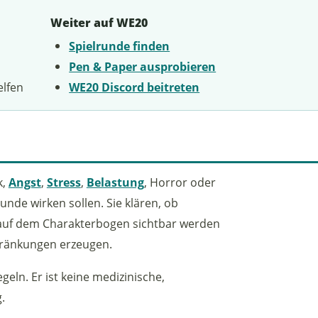
Weiter auf WE20
Spielrunde finden
Pen & Paper ausprobieren
elfen
WE20 Discord beitreten
k,
Angst
,
Stress
,
Belastung
, Horror oder
nde wirken sollen. Sie klären, ob
 auf dem Charakterbogen sichtbar werden
hränkungen erzeugen.
eln. Er ist keine medizinische,
.