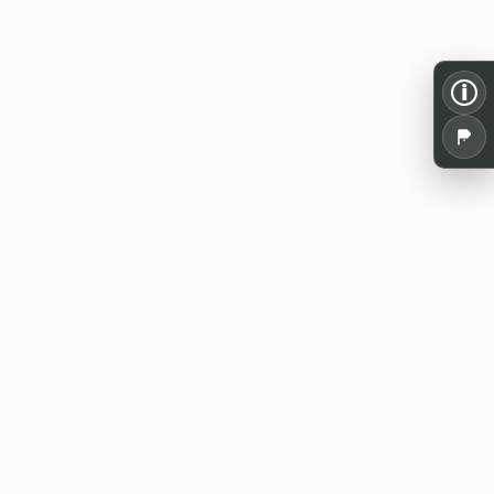
i
Alles für dein Pen and Paper: Spielrunden,
Termine, Tools und Wissen aus der
deutschsprachigen Rollenspielszene.