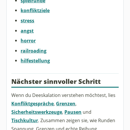
spielrunde
konfliktziele
stress
angst
horror
railroading
hilfestellung
Nächster sinnvoller Schritt
Wenn du Deeskalation verstehen möchtest, lies
Konfliktgespräche
,
Grenzen
,
Sicherheitswerkzeuge
,
Pausen
und
Tischkultur
. Zusammen zeigen sie, wie Runden
Spannung, Grenzen und echte Reibung