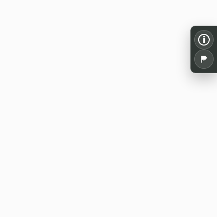
i
Alles für dein Pen and Paper: Spielrunden,
Termine, Tools und Wissen aus der
deutschsprachigen Rollenspielszene.