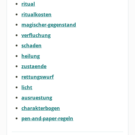
ritual
ritualkosten
magischer-gegenstand
verfluchung
schaden
heilung
zustaende
rettungswurf
licht
ausruestung
charakterbogen
pen-and-paper-regeln