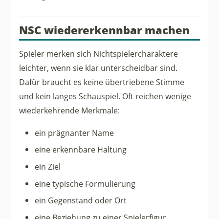
NSC wiedererkennbar machen
Spieler merken sich Nichtspielercharaktere
leichter, wenn sie klar unterscheidbar sind.
Dafür braucht es keine übertriebene Stimme
und kein langes Schauspiel. Oft reichen wenige
wiederkehrende Merkmale:
ein prägnanter Name
eine erkennbare Haltung
ein Ziel
eine typische Formulierung
ein Gegenstand oder Ort
eine Beziehung zu einer Spielerfigur