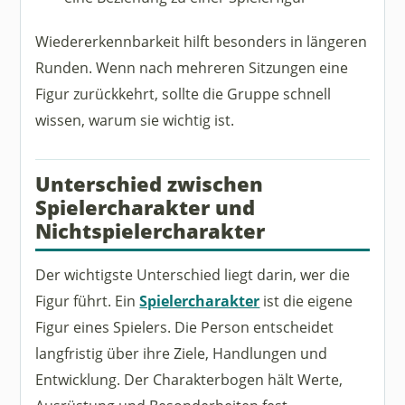
Wiedererkennbarkeit hilft besonders in längeren
Runden. Wenn nach mehreren Sitzungen eine
Figur zurückkehrt, sollte die Gruppe schnell
wissen, warum sie wichtig ist.
Unterschied zwischen
Spielercharakter und
Nichtspielercharakter
Der wichtigste Unterschied liegt darin, wer die
Figur führt. Ein
Spielercharakter
ist die eigene
Figur eines Spielers. Die Person entscheidet
langfristig über ihre Ziele, Handlungen und
Entwicklung. Der Charakterbogen hält Werte,