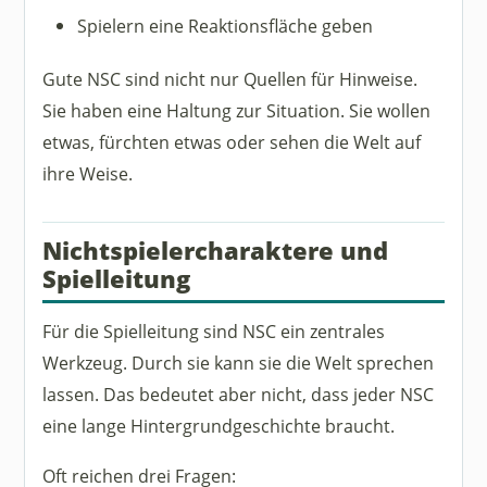
Spielern eine Reaktionsfläche geben
Gute NSC sind nicht nur Quellen für Hinweise.
Sie haben eine Haltung zur Situation. Sie wollen
etwas, fürchten etwas oder sehen die Welt auf
ihre Weise.
Nichtspielercharaktere und
Spielleitung
Für die Spielleitung sind NSC ein zentrales
Werkzeug. Durch sie kann sie die Welt sprechen
lassen. Das bedeutet aber nicht, dass jeder NSC
eine lange Hintergrundgeschichte braucht.
Oft reichen drei Fragen: