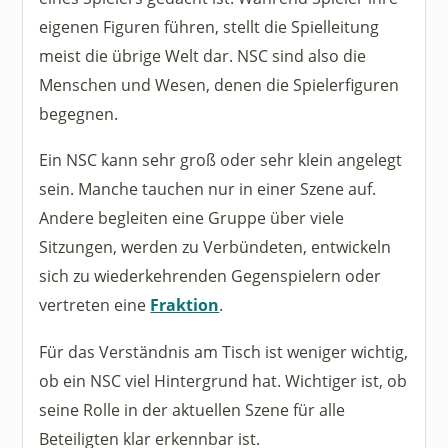
eigenen Figuren führen, stellt die Spielleitung
meist die übrige Welt dar. NSC sind also die
Menschen und Wesen, denen die Spielerfiguren
begegnen.
Ein NSC kann sehr groß oder sehr klein angelegt
sein. Manche tauchen nur in einer Szene auf.
Andere begleiten eine Gruppe über viele
Sitzungen, werden zu Verbündeten, entwickeln
sich zu wiederkehrenden Gegenspielern oder
vertreten eine
Fraktion
.
Für das Verständnis am Tisch ist weniger wichtig,
ob ein NSC viel Hintergrund hat. Wichtiger ist, ob
seine Rolle in der aktuellen Szene für alle
Beteiligten klar erkennbar ist.