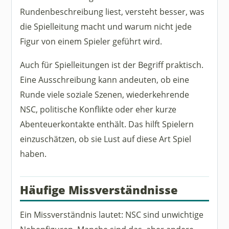
Rundenbeschreibung liest, versteht besser, was
die Spielleitung macht und warum nicht jede
Figur von einem Spieler geführt wird.
Auch für Spielleitungen ist der Begriff praktisch.
Eine Ausschreibung kann andeuten, ob eine
Runde viele soziale Szenen, wiederkehrende
NSC, politische Konflikte oder eher kurze
Abenteuerkontakte enthält. Das hilft Spielern
einzuschätzen, ob sie Lust auf diese Art Spiel
haben.
Häufige Missverständnisse
Ein Missverständnis lautet: NSC sind unwichtige