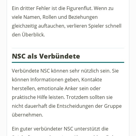
Ein dritter Fehler ist die Figurenflut. Wenn zu
viele Namen, Rollen und Beziehungen
gleichzeitig auftauchen, verlieren Spieler schnell
den Überblick.
NSC als Verbündete
Verbündete NSC können sehr nützlich sein. Sie
können Informationen geben, Kontakte
herstellen, emotionale Anker sein oder
praktische Hilfe leisten. Trotzdem sollten sie
nicht dauerhaft die Entscheidungen der Gruppe
übernehmen.
Ein guter verbündeter NSC unterstützt die