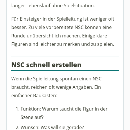
langer Lebenslauf ohne Spielsituation.
Für Einsteiger in der Spielleitung ist weniger oft
besser. Zu viele vorbereitete NSC können eine
Runde unübersichtlich machen. Einige klare
Figuren sind leichter zu merken und zu spielen.
NSC schnell erstellen
Wenn die Spielleitung spontan einen NSC
braucht, reichen oft wenige Angaben. Ein
einfacher Baukasten:
Funktion: Warum taucht die Figur in der
Szene auf?
Wunsch: Was will sie gerade?