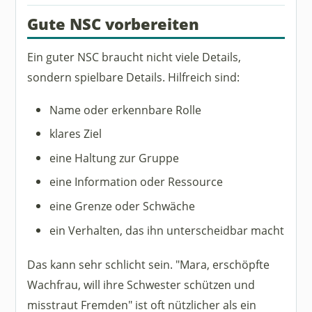
Gute NSC vorbereiten
Ein guter NSC braucht nicht viele Details,
sondern spielbare Details. Hilfreich sind:
Name oder erkennbare Rolle
klares Ziel
eine Haltung zur Gruppe
eine Information oder Ressource
eine Grenze oder Schwäche
ein Verhalten, das ihn unterscheidbar macht
Das kann sehr schlicht sein. "Mara, erschöpfte
Wachfrau, will ihre Schwester schützen und
misstraut Fremden" ist oft nützlicher als ein