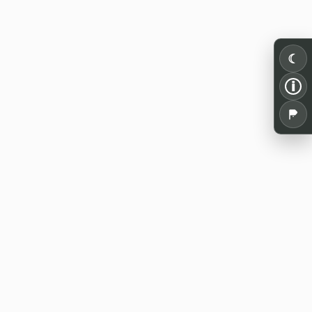
☾
i
Alles für dein Pen and Paper: Spielrunden,
Termine, Tools und Wissen aus der
deutschsprachigen Rollenspielszene.