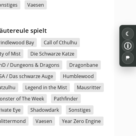
onstiges
Vaesen
äutereule spielt
☾
rindlewood Bay
Call of Cthulhu
i
ty of Mist
Die Schwarze Katze
nD / Dungeons & Dragons
Dragonbane
SA / Das schwarze Auge
Humblewood
atzulhu
Legend in the Mist
Mausritter
onster of The Week
Pathfinder
rivate Eye
Shadowdark
Sonstiges
plittermond
Vaesen
Year Zero Engine