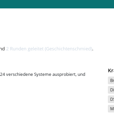
nd
2 Runden geleitet (Geschichtenschmied)
.
Kr
" 24 verschiedene Systeme ausprobiert, und
B
D
D
M