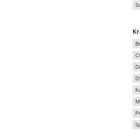
S
Kr
B
Ci
D
D
K
M
P
S