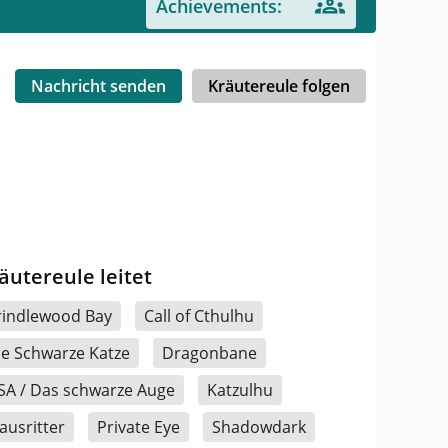
Achievements:
Nachricht senden
Kräutereule folgen
äutereule leitet
rindlewood Bay
Call of Cthulhu
ie Schwarze Katze
Dragonbane
SA / Das schwarze Auge
Katzulhu
ausritter
Private Eye
Shadowdark