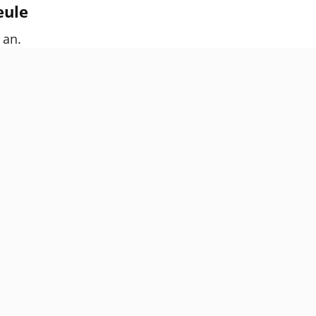
eule
 an.