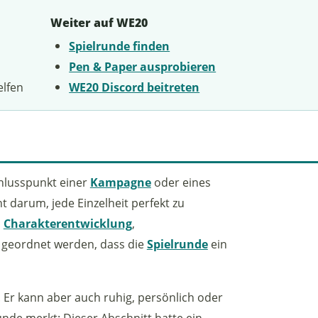
Weiter auf WE20
Spielrunde finden
Pen & Paper ausprobieren
elfen
WE20 Discord beitreten
hlusspunkt einer
Kampagne
oder eines
ht darum, jede Einzelheit perfekt zu
,
Charakterentwicklung
,
 geordnet werden, dass die
Spielrunde
ein
 Er kann aber auch ruhig, persönlich oder
unde merkt: Dieser Abschnitt hatte ein