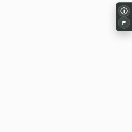
i
Alles für dein Pen and Paper: Spielrunden,
Termine, Tools und Wissen aus der
deutschsprachigen Rollenspielszene.
WE20 Discord