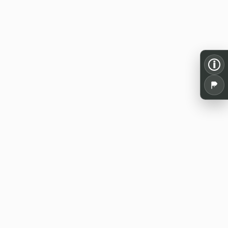
i
Alles für dein Pen and Paper: Spielrunden,
Termine, Tools und Wissen aus der
deutschsprachigen Rollenspielszene.