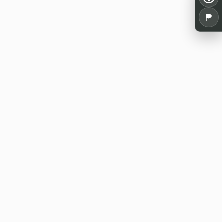
Alles für dein Pen and Paper: Spielrunden,
Termine, Tools und Wissen aus der
deutschsprachigen Rollenspielszene.
WE20 Discord
Jetzt beitreten