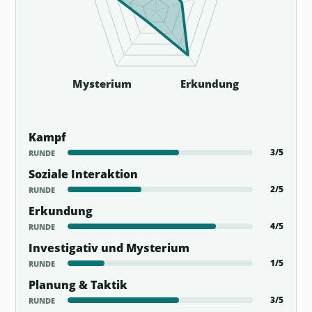
Mysterium
Erkundung
Kampf
3/5
RUNDE
Soziale Interaktion
2/5
RUNDE
Erkundung
4/5
RUNDE
Investigativ und Mysterium
1/5
RUNDE
Planung & Taktik
3/5
RUNDE