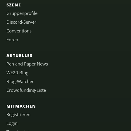
SZENE
Gruppenprofile
Discord-Server
Conventions
Foren
AKTUELLES
Pen and Paper News
WE20 Blog
Blog-Watcher
Crowdfunding-Liste
MITMACHEN
Registrieren
Login