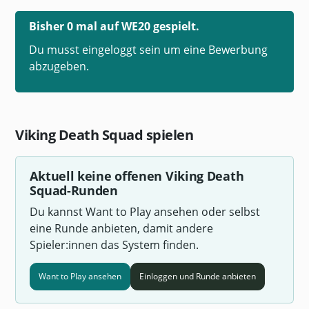
Bisher 0 mal auf WE20 gespielt.
Du musst eingeloggt sein um eine Bewerbung
abzugeben.
Viking Death Squad spielen
Aktuell keine offenen Viking Death
Squad-Runden
Du kannst Want to Play ansehen oder selbst
eine Runde anbieten, damit andere
Spieler:innen das System finden.
Want to Play ansehen
Einloggen und Runde anbieten