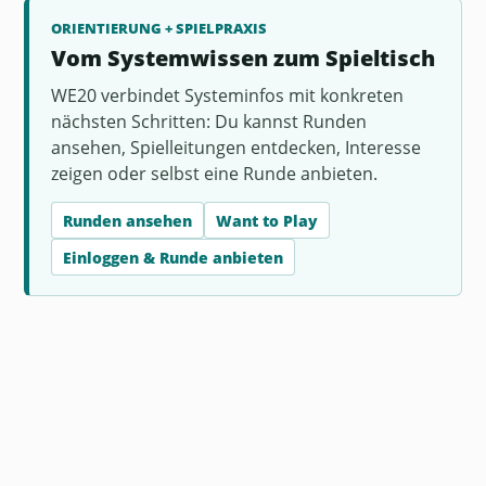
ORIENTIERUNG + SPIELPRAXIS
Vom Systemwissen zum Spieltisch
WE20 verbindet Systeminfos mit konkreten
nächsten Schritten: Du kannst Runden
ansehen, Spielleitungen entdecken, Interesse
zeigen oder selbst eine Runde anbieten.
Runden ansehen
Want to Play
Einloggen & Runde anbieten