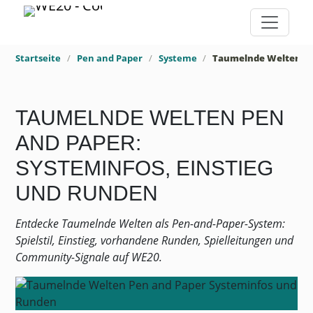
Startseite
Pen and Paper
Systeme
Taumelnde Welten
TAUMELNDE WELTEN PEN
AND PAPER:
SYSTEMINFOS, EINSTIEG
UND RUNDEN
Entdecke Taumelnde Welten als Pen-and-Paper-System:
Spielstil, Einstieg, vorhandene Runden, Spielleitungen und
Community-Signale auf WE20.