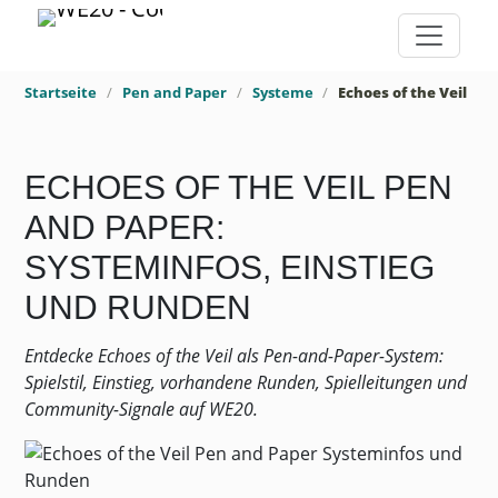
Startseite
Pen and Paper
Systeme
Echoes of the Veil
ECHOES OF THE VEIL PEN
AND PAPER:
SYSTEMINFOS, EINSTIEG
UND RUNDEN
Entdecke Echoes of the Veil als Pen-and-Paper-System:
Spielstil, Einstieg, vorhandene Runden, Spielleitungen und
Community-Signale auf WE20.