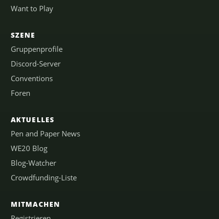
Want to Play
SZENE
Gruppenprofile
Discord-Server
Conventions
Foren
AKTUELLES
Pen and Paper News
WE20 Blog
Blog-Watcher
Crowdfunding-Liste
MITMACHEN
Registrieren