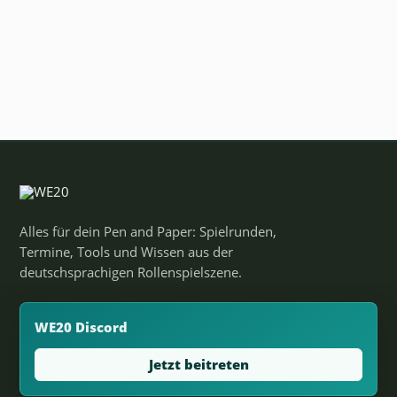
Alles für dein Pen and Paper: Spielrunden,
Termine, Tools und Wissen aus der
deutschsprachigen Rollenspielszene.
WE20 Discord
Jetzt beitreten