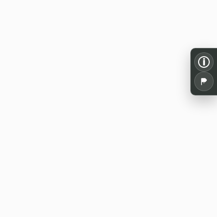
i
Alles für dein Pen and Paper: Spielrunden,
Termine, Tools und Wissen aus der
deutschsprachigen Rollenspielszene.