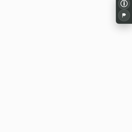
i
Alles für dein Pen and Paper: Spielrunden,
Termine, Tools und Wissen aus der
deutschsprachigen Rollenspielszene.
WE20 Discord
Jetzt beitreten