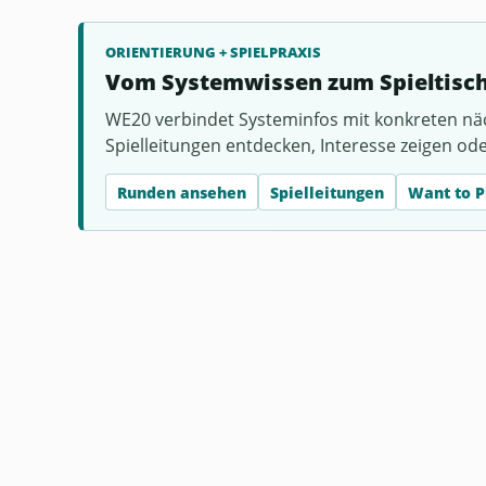
ORIENTIERUNG + SPIELPRAXIS
Vom Systemwissen zum Spieltisc
WE20 verbindet Systeminfos mit konkreten nä
Spielleitungen entdecken, Interesse zeigen od
Runden ansehen
Spielleitungen
Want to P