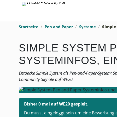
Startseite
Pen and Paper
Systeme
Simple
SIMPLE SYSTEM P
SYSTEMINFOS, E
Entdecke Simple System als Pen-and-Paper-System: Spie
Community-Signale auf WE20.
Bisher 0 mal auf WE20 gespielt.
Du musst eingeloggt sein um eine Bewerbung 