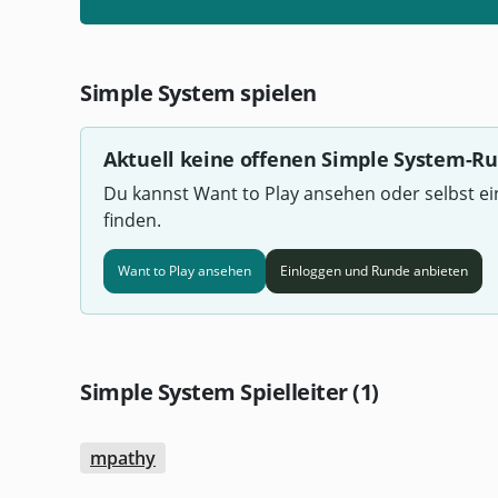
Simple System spielen
Aktuell keine offenen Simple System-R
Du kannst Want to Play ansehen oder selbst e
finden.
Want to Play ansehen
Einloggen und Runde anbieten
Simple System Spielleiter (1)
mpathy