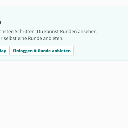
h
chsten Schritten: Du kannst Runden ansehen,
er selbst eine Runde anbieten.
lay
Einloggen & Runde anbieten