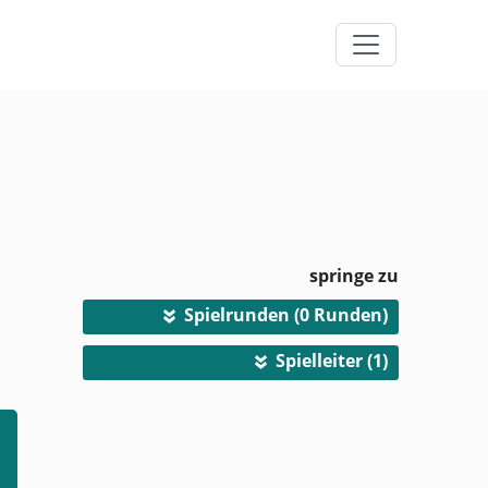
springe zu
Spielrunden (0 Runden)
»
Spielleiter (1)
»