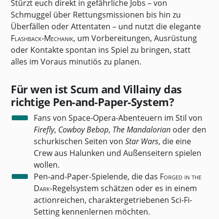
Stürzt euch direkt in gefährliche Jobs – von
Schmuggel über Rettungsmissionen bis hin zu
Überfällen oder Attentaten – und nutzt die elegante
Flashback-Mechanik
, um Vorbereitungen, Ausrüstung
oder Kontakte spontan ins Spiel zu bringen, statt
alles im Voraus minutiös zu planen.
Für wen ist Scum and Villainy das
richtige Pen-and-Paper-System?
Fans von Space-Opera-Abenteuern im Stil von
Firefly
,
Cowboy Bebop
,
The Mandalorian
oder den
schurkischen Seiten von
Star Wars
, die eine
Crew aus Halunken und Außenseitern spielen
wollen.
Pen-and-Paper-Spielende, die das
Forged in the
Dark
-Regelsystem schätzen oder es in einem
actionreichen, charaktergetriebenen Sci-Fi-
Setting kennenlernen möchten.