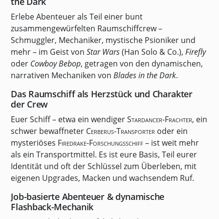
the Dark
Erlebe Abenteuer als Teil einer bunt
zusammengewürfelten Raumschiffcrew –
Schmuggler, Mechaniker, mystische Psioniker und
mehr – im Geist von
Star Wars
(Han Solo & Co.),
Firefly
oder
Cowboy Bebop
, getragen von den dynamischen,
narrativen Mechaniken von
Blades in the Dark
.
Das Raumschiff als Herzstück und Charakter
der Crew
Euer Schiff – etwa ein wendiger
Stardancer-Frachter
, ein
schwer bewaffneter
Cerberus-Transporter
oder ein
mysteriöses
Firedrake-Forschungsschiff
– ist weit mehr
als ein Transportmittel. Es ist eure Basis, Teil eurer
Identität und oft der Schlüssel zum Überleben, mit
eigenen Upgrades, Macken und wachsendem Ruf.
Job-basierte Abenteuer & dynamische
Flashback-Mechanik