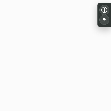
i
Alles für dein Pen and Paper: Spielrunden,
Termine, Tools und Wissen aus der
deutschsprachigen Rollenspielszene.
WE20 Discord