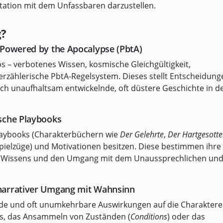
tation mit dem Unfassbaren darzustellen.
g?
 Powered by the Apocalypse (PbtA)
 – verbotenes Wissen, kosmische Gleichgültigkeit,
erzählerische PbtA-Regelsystem. Dieses stellt Entscheidung
ich unaufhaltsam entwickelnde, oft düstere Geschichte in d
sche Playbooks
Playbooks (Charakterbüchern wie
Der Gelehrte
,
Der Hartgesott
pielzüge) und Motivationen besitzen. Diese bestimmen ihre
 Wissens und den Umgang mit dem Unaussprechlichen un
narrativer Umgang mit Wahnsinn
nde und oft unumkehrbare Auswirkungen auf die Charaktere
es, das Ansammeln von Zuständen (
Conditions
) oder das