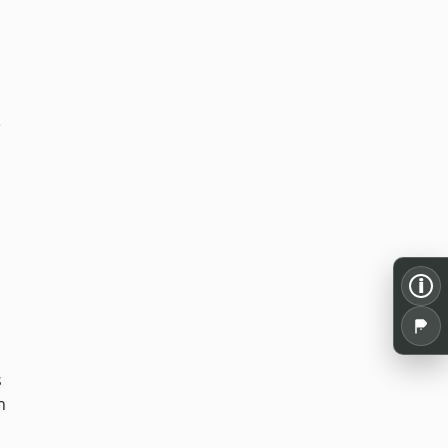
e
m
n
i
s
n