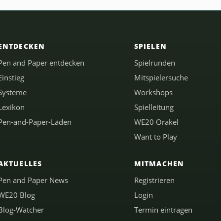
ENTDECKEN
SPIELEN
Pen and Paper entdecken
Spielrunden
Einstieg
Mitspielersuche
Systeme
Workshops
Lexikon
Spielleitung
Pen-and-Paper-Läden
WE20 Orakel
Want to Play
AKTUELLES
MITMACHEN
Pen and Paper News
Registrieren
WE20 Blog
Login
Blog-Watcher
Termin eintragen