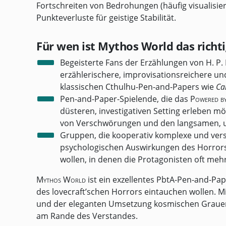
Fortschreiten von Bedrohungen (häufig visualisie
Punkteverluste für geistige Stabilität.
Für wen ist Mythos World das rich
Begeisterte Fans der Erzählungen von H. P.
erzählerischere, improvisationsreichere un
klassischen Cthulhu-Pen-and-Papers wie
Ca
Pen-and-Paper-Spielende, die das
Powered by
düsteren, investigativen Setting erleben m
von Verschwörungen und den langsamen, un
Gruppen, die kooperativ komplexe und vers
psychologischen Auswirkungen des Horrors
wollen, in denen die Protagonisten oft mehr 
Mythos World
ist ein exzellentes PbtA-Pen-and-Pape
des lovecraft’schen Horrors eintauchen wollen. M
und der eleganten Umsetzung kosmischen Grauen
am Rande des Verstandes.