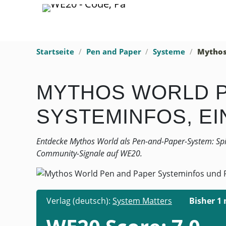
Startseite
Pen and Paper
Systeme
Mythos
MYTHOS WORLD P
SYSTEMINFOS, E
Entdecke Mythos World als Pen-and-Paper-System: Spie
Community-Signale auf WE20.
Verlag (deutsch):
System Matters
Bisher 1 