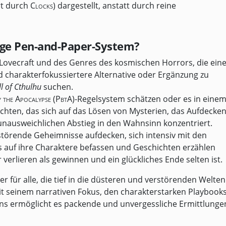
rt durch
Clocks
) dargestellt, anstatt durch reine
tige Pen-and-Paper-System?
 Lovecraft und des Genres des kosmischen Horrors, die ein
d charakterfokussiertere Alternative oder Ergänzung zu
ll of Cthulhu
suchen.
 the Apocalypse (PbtA)
-Regelsystem schätzen oder es in eine
öchten, das sich auf das Lösen von Mysterien, das Aufdecke
ausweichlichen Abstieg in den Wahnsinn konzentriert.
törende Geheimnisse aufdecken, sich intensiv mit den
 auf ihre Charaktere befassen und Geschichten erzählen
verlieren als gewinnen und ein glückliches Ende selten ist.
r für alle, die tief in die düsteren und verstörenden Welten
it seinem narrativen Fokus, den charakterstarken Playbook
s ermöglicht es packende und unvergessliche Ermittlunge