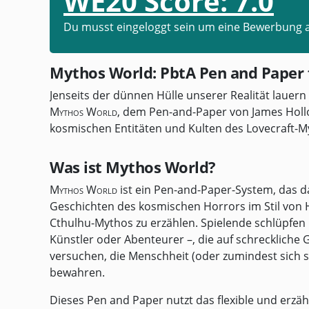
WE20 Score:
7.0
Du musst eingeloggt sein um eine Bewerbung 
Mythos World: PbtA Pen and Paper f
Jenseits der dünnen Hülle unserer Realität lauer
Mythos World
, dem Pen-and-Paper von James Hollow
kosmischen Entitäten und Kulten des Lovecraft-M
Was ist Mythos World?
Mythos World
ist ein Pen-and-Paper-System, das da
Geschichten des kosmischen Horrors im Stil von 
Cthulhu-Mythos zu erzählen. Spielende schlüpfen 
Künstler oder Abenteurer –, die auf schreckliche
versuchen, die Menschheit (oder zumindest sich 
bewahren.
Dieses Pen and Paper nutzt das flexible und erzäh