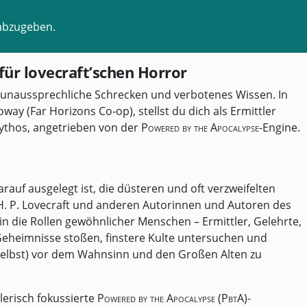
abzugeben.
ür lovecraft’schen Horror
n unaussprechliche Schrecken und verbotenes Wissen. In
ay (Far Horizons Co-op), stellst du dich als Ermittler
ythos, angetrieben von der
Powered by the Apocalypse
-Engine.
rauf ausgelegt ist, die düsteren und oft verzweifelten
H. P. Lovecraft und anderen Autorinnen und Autoren des
in die Rollen gewöhnlicher Menschen – Ermittler, Gelehrte,
 Geheimnisse stoßen, finstere Kulte untersuchen und
selbst) vor dem Wahnsinn und den Großen Alten zu
lerisch fokussierte
Powered by the Apocalypse (PbtA)
-