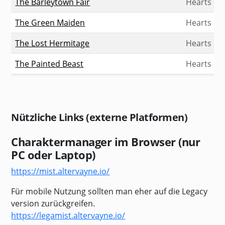
The Barleytown Fair
Hearts of 
The Green Maiden
Hearts of 
The Lost Hermitage
Hearts of 
The Painted Beast
Hearts of 
Nützliche Links (externe Platformen)
Charaktermanager im Browser (nur
PC oder Laptop)
https://mist.altervayne.io/
Für mobile Nutzung sollten man eher auf die Legacy
version zurückgreifen.
https://legamist.altervayne.io/