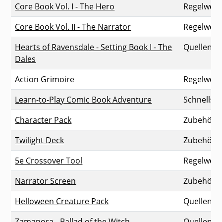
Publikationen zu Legend in the Mist mit Typ, Seitenzahl,
Core Book Vol. I - The Hero
Regelwerk
Core Book Vol. II - The Narrator
Regelwerk
Hearts of Ravensdale - Setting Book I - The
Quellenb
Dales
Action Grimoire
Regelwerk
Learn-to-Play Comic Book Adventure
Schnellsta
Character Pack
Zubehör
Twilight Deck
Zubehör
5e Crossover Tool
Regelwerk
Narrator Screen
Zubehör
Helloween Creature Pack
Quellenb
Zamanora - Ballad of the Witch
Quellenb