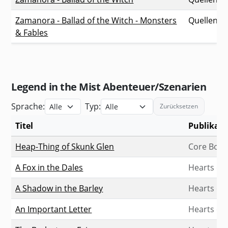
Zamanora - Ballad of the Witch - Monsters
Quellenb
& Fables
Legend in the Mist Abenteuer/Szenarien
Sprache:
Typ:
Zurücksetzen
Titel
Publikati
Abenteuer zu Legend in the Mist mit Publikation, Seitenz
Heap-Thing of Skunk Glen
Core Book 
A Fox in the Dales
Hearts of 
A Shadow in the Barley
Hearts of 
An Important Letter
Hearts of 