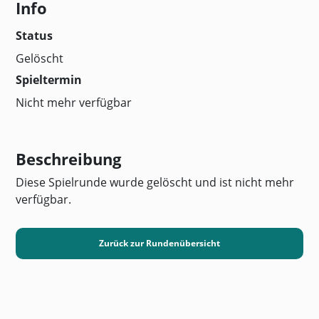
Info
Status
Gelöscht
Spieltermin
Nicht mehr verfügbar
Beschreibung
Diese Spielrunde wurde gelöscht und ist nicht mehr
verfügbar.
Zurück zur Rundenübersicht