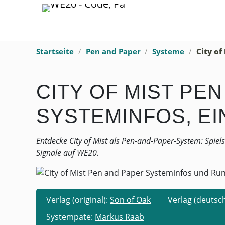
Startseite
Pen and Paper
Systeme
City of
CITY OF MIST PEN
SYSTEMINFOS, E
Entdecke City of Mist als Pen-and-Paper-System: Spiel
Signale auf WE20.
Verlag (original):
Son of Oak
Verlag (deutsc
Systempate:
Markus Raab