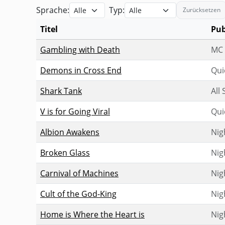
Sprache:
Typ:
Zurücksetzen
Titel
Pub
Abenteuer zu City of Mist mit Publikation, Seitenz
Gambling with Death
MC 
Demons in Cross End
Qui
Shark Tank
All
V is for Going Viral
Qui
Albion Awakens
Nig
Broken Glass
Nig
Carnival of Machines
Nig
Cult of the God-King
Nig
Home is Where the Heart is
Nig