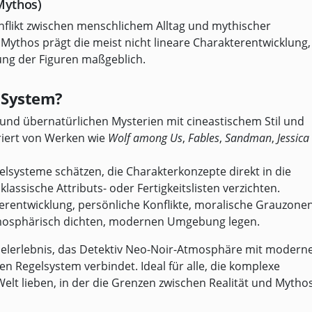
Mythos)
nflikt zwischen menschlichem Alltag und mythischer
ythos prägt die meist nicht lineare Charakterentwicklung,
ung der Figuren maßgeblich.
e System?
und übernatürlichen Mysterien mit cineastischem Stil und
riert von Werken wie
Wolf among Us
,
Fables
,
Sandman
,
Jessica
gelsysteme schätzen, die Charakterkonzepte direkt in die
assische Attributs- oder Fertigkeitslisten verzichten.
erentwicklung, persönliche Konflikte, moralische Grauzone
atmosphärisch dichten, modernen Umgebung legen.
ielerlebnis, das Detektiv Neo-Noir-Atmosphäre mit modern
n Regelsystem verbindet. Ideal für alle, die komplexe
elt lieben, in der die Grenzen zwischen Realität und Mytho