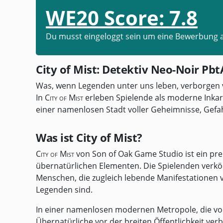
WE20 Score:
7.8
Du musst eingeloggt sein um eine Bewerbung 
City of Mist: Detektiv Neo-Noir Pb
Was, wenn Legenden unter uns leben, verborgen v
In
City of Mist
erleben Spielende als moderne Inka
einer namenlosen Stadt voller Geheimnisse, Gefah
Was ist City of Mist?
City of Mist
von Son of Oak Game Studio ist ein pre
übernatürlichen Elementen. Die Spielenden ver
Menschen, die zugleich lebende Manifestationen
Legenden sind.
In einer namenlosen modernen Metropole, die v
Übernatürliche vor der breiten Öffentlichkeit verb