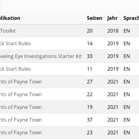
likation
Seiten
Jahr
Sprac
ahl, Jahr, Sprache und Typ
Toolkit
20
2018
EN
ck Start Rules
14
2019
EN
 Seeing Eye Investigations Starter Kit
33
2019
EN
ck Start Rules
11
2019
EN
hts of Payne Town
27
2021
EN
hts of Payne Town
22
2021
EN
hts of Payne Town
19
2021
EN
hts of Payne Town
37
2021
EN
hts of Payne Town
23
2021
EN