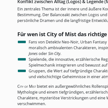
Konflikt zwischen Alltag (Logos) & Legende (
Ein zentrales Thema ist der innere und äußere Ko
Bestimmung. Der Balanceakt zwischen Logos und M
persönliche Dramen und die langfristige Entwickl
Für wen ist City of Mist das richtig
Fans von Detektiv Neo-Noir, Urban Fantasy 
moralisch ambivalenten Charakteren, inspi
Jones
oder
Sin City
.
Spielende, die innovative, erzählerische Re
Spielmechanik integrieren und bewusst auf kl
Gruppen, die Wert auf tiefgründige Charakt
und vielschichtige Geheimnisse in einer 
City of Mist
bietet ein außergewöhnliches Rollensp
Mythologie und einem tiefgründigen, erzählerische
Charaktere, mysteriöse Verstrickungen und eine W
verschwimmen.