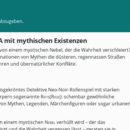
abzugeben.
tA mit mythischen Existenzen
on einem mystischen Nebel, der die Wahrheit verschleiert
rnationen von Mythen die düsteren, regennassen Straßen
ren und übernatürlicher Konflikte.
isgekröntes Detektive Neo-Noir-Rollenspiel mit starken
körpern sogenannte
Rifts(Risse)
: scheinbar gewöhnliche
 von Mythen, Legenden, Märchenfiguren oder sogar urbane
on einem mystischen
Nebel
verhüllt wird – der das
irgt und die Wahrheit vergessen lässt – geraten sie in