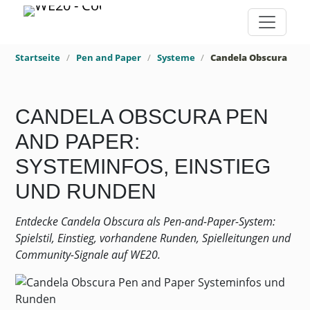
Startseite
Pen and Paper
Systeme
Candela Obscura
CANDELA OBSCURA PEN
AND PAPER:
SYSTEMINFOS, EINSTIEG
UND RUNDEN
Entdecke Candela Obscura als Pen-and-Paper-System:
Spielstil, Einstieg, vorhandene Runden, Spielleitungen und
Community-Signale auf WE20.